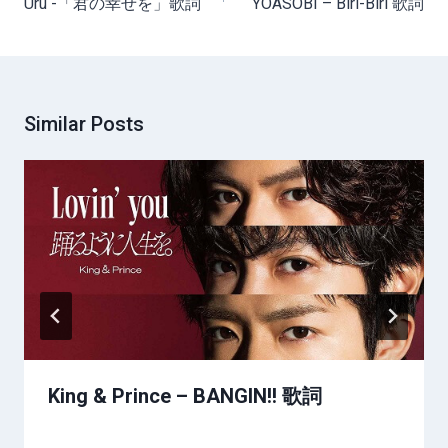
Uru -「君の幸せを」歌詞
YOASOBI – Biri-Biri 歌詞
Similar Posts
King & Prince – BANGIN!! 歌詞