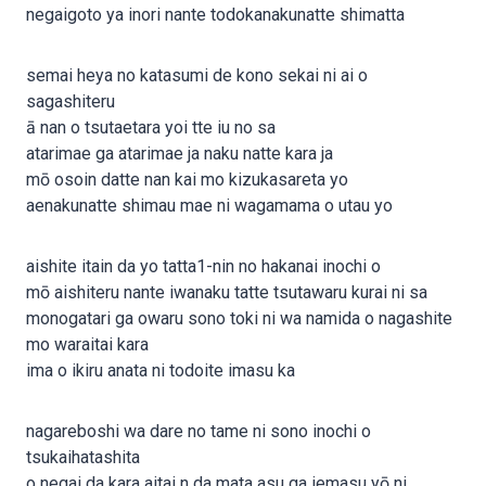
negaigoto ya inori nante todokanakunatte shimatta
semai heya no katasumi de kono sekai ni ai o
sagashiteru
ā nan o tsutaetara yoi tte iu no sa
atarimae ga atarimae ja naku natte kara ja
mō osoin datte nan kai mo kizukasareta yo
aenakunatte shimau mae ni wagamama o utau yo
aishite itain da yo tatta1-nin no hakanai inochi o
mō aishiteru nante iwanaku tatte tsutawaru kurai ni sa
monogatari ga owaru sono toki ni wa namida o nagashite
mo waraitai kara
ima o ikiru anata ni todoite imasu ka
nagareboshi wa dare no tame ni sono inochi o
tsukaihatashita
o negai da kara aitai n da mata asu ga iemasu yō ni