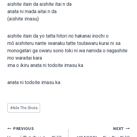
aishite itain da aishite itai n da
anata ni mada aitai n da
(aishite imasu)
aishite itain da yo tatta hitori no hakanai inochi o
mō aishiteru nante iwanaku tatte tsutawaru kurai ni sa
monogatari ga owaru sono toki ni wa namida o nagashite
mo waraitai kara
ima o ikiru anata ni todoite imasu ka
anata ni todoite imasu ka
Post
#
Aile The Shota
Tags:
Post
PREVIOUS
NEXT
navigation