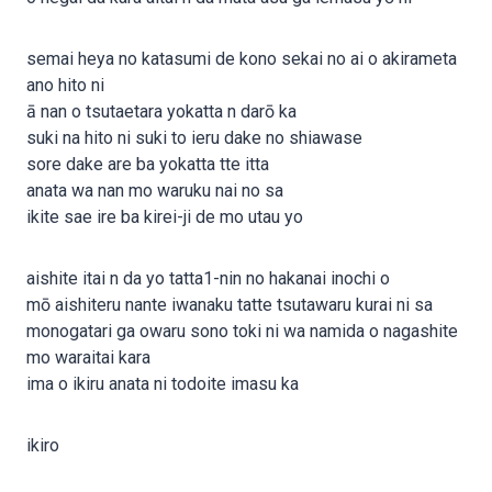
semai heya no katasumi de kono sekai no ai o akirameta
ano hito ni
ā nan o tsutaetara yokatta n darō ka
suki na hito ni suki to ieru dake no shiawase
sore dake are ba yokatta tte itta
anata wa nan mo waruku nai no sa
ikite sae ire ba kirei-ji de mo utau yo
aishite itai n da yo tatta1-nin no hakanai inochi o
mō aishiteru nante iwanaku tatte tsutawaru kurai ni sa
monogatari ga owaru sono toki ni wa namida o nagashite
mo waraitai kara
ima o ikiru anata ni todoite imasu ka
ikiro