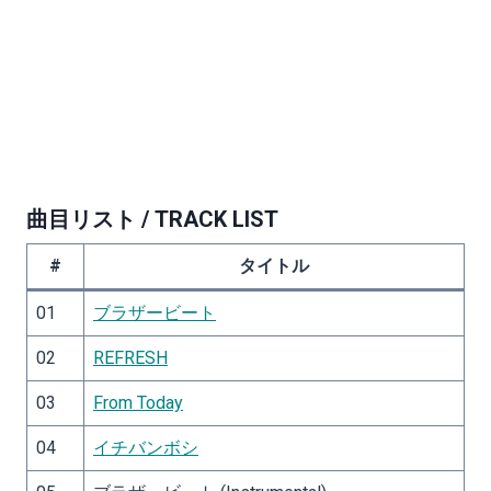
予定。
同楽曲はSnow Man全員が主演を務める映画「おそ松さ
ん」の主題歌で、今までのSnow Manにはない楽しいパ
ーティーロック。映画の世界観とも重なりつつ、9人そ
れぞれの個性が際立つラップの掛け合いとわちゃわちゃ
感が楽しめる楽曲となっている。
曲目リスト / TRACK LIST
#
タイトル
01
ブラザービート
02
REFRESH
03
From Today
04
イチバンボシ