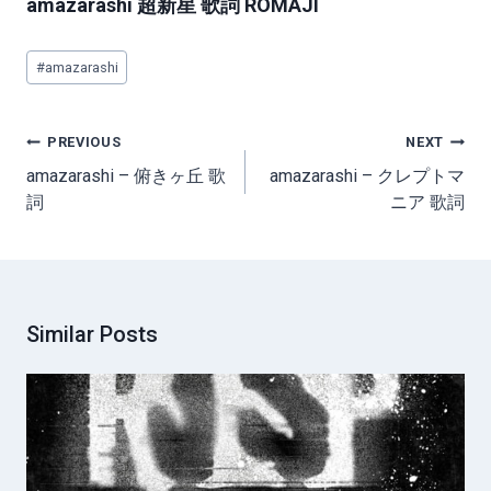
amazarashi 超新星 歌詞 ROMAJI
Post
#
amazarashi
Tags:
Post
PREVIOUS
NEXT
navigation
amazarashi – 俯きヶ丘 歌
amazarashi – クレプトマ
詞
ニア 歌詞
Similar Posts