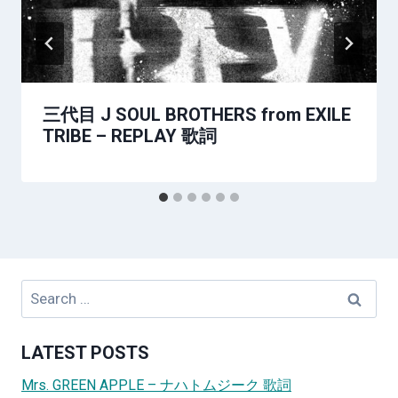
三代目 J SOUL BROTHERS from EXILE
TRIBE – REPLAY 歌詞
Search
for:
LATEST POSTS
Mrs. GREEN APPLE – ナハトムジーク 歌詞