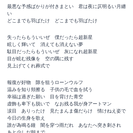
最悪な予感ばかりが付きまとい 君は夜に仄明るい月纏
い
どこまでも羽ばたけ どこまでも羽ばたけ
失ったらもういいぜ 僕だったら超新星
眩しく輝いて 消えても消えない夢
駄目だったらもういいぜ 灰になれ超新星
目が眩む残像を 空の隅に残す
見上げてくれ葬式で
報復が好物 隙を狙うローンウルフ
温みを知り頬擦る 子供の毛で血を拭う
幸福は過ぎた願い 目を背けた青空
虚飾も卑下も脱いで なお残る我が身アートマン
涙目 ありったけ 見たまんま傷だらけ 情けねえ姿で
今日の生身を歌え
誰が為鳴る鐘 闇を穿つ雨だれ あなたへ突き刺され
あと少しだ朝まで