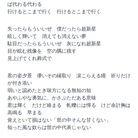
ば代わる代わる
行けるとこまで行く 行けるとこまで行く
失ったらもういいぜ 僕だったら超新星
眩しく輝いて 消えても消えない夢
駄目だったらもういいぜ 灰になれ超新星
目が眩む残像を 空の隅に残す
見上げてくれ葬式で
君の姿夕景 儚いその縁取り 涙こらえる瞳 祈りだけ
が付き添い
弱いと認めたとき味方になる無知の知
あやふやな勇気に、かさぶただある意味
君は輝く だけど絡まる 軋轢には憚る けど余計胸は
高鳴る 早まる
覚えといて損はない「世の中そんな甘くない」
知った風な奴らは世の中代表じゃない