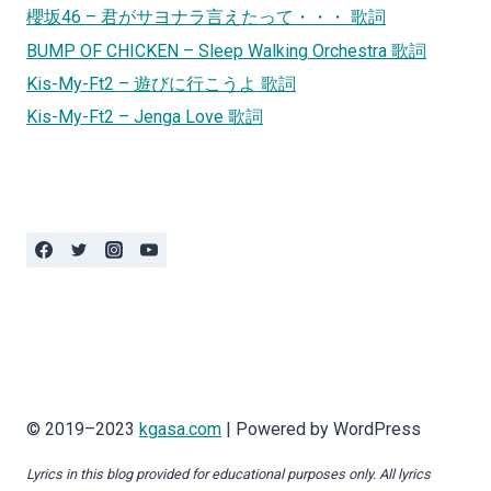
櫻坂46 – 君がサヨナラ言えたって・・・ 歌詞
BUMP OF CHICKEN – Sleep Walking Orchestra 歌詞
Kis-My-Ft2 – 遊びに行こうよ 歌詞
Kis-My-Ft2 – Jenga Love 歌詞
© 2019–2023
kgasa.com
| Powered by WordPress
Lyrics in this blog provided for educational purposes only. All lyrics