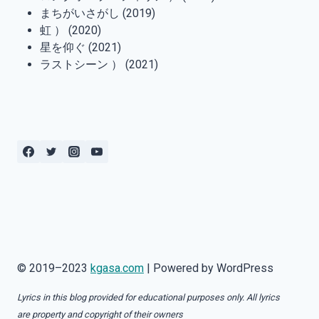
まちがいさがし (2019)
虹 ） (2020)
星を仰ぐ (2021)
ラストシーン ） (2021)
© 2019–2023
kgasa.com
| Powered by WordPress
Lyrics in this blog provided for educational purposes only. All lyrics
are property and copyright of their owners