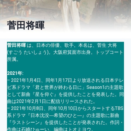
菅田将暉
菅田将暉
は、日本の俳優、歌手。本名は、菅生 大将
(すごう たいしょう)。大阪府箕面市出身。トップコート
所属。
2021年:
– 2021年1月4日、同年1月17日より放送される日本テレ
ビ系ドラマ「君と世界が終わる日に」Season1の主題歌
として新曲『星を仰ぐ』を提供したことを発表した。同
曲は2021年2月1日に配信リリースされた。
– 2021年10月8日、同年10月10日からスタートするTBS
系ドラマ『日本沈没―希望のひと―』の主題歌に新曲
『ラストシーン』を提供したことが発表された。作詞・
作曲は石崎ひゅーい、編曲はトオミヨウ。