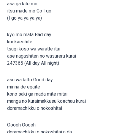
asa ga kite mo
itsu made mo Go I go
(I go ya ya ya ya)
kyō mo mata Bad day
kurikaeshite
tsugi koso wa waratte itai
ase nagashiten no wasureru kurai
247365 (All day All night)
asu wa kitto Good day
minna de egaite
kono saki ga mada mite mitai
manga no kuraimakkusu koechau kurai
doramachikku o nokoshitai
Ooooh Ooooh
doramachikku o nokoshitai n da