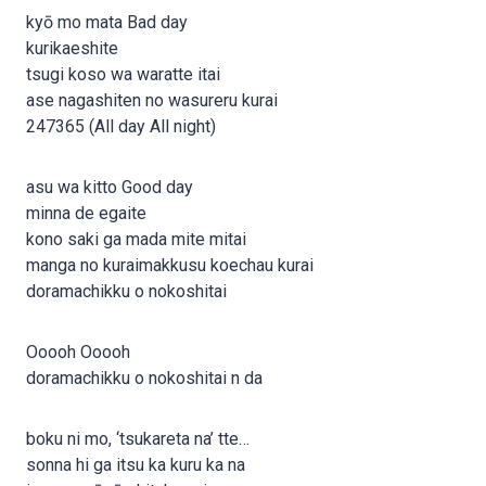
kyō mo mata Bad day
kurikaeshite
tsugi koso wa waratte itai
ase nagashiten no wasureru kurai
247365 (All day All night)
asu wa kitto Good day
minna de egaite
kono saki ga mada mite mitai
manga no kuraimakkusu koechau kurai
doramachikku o nokoshitai
Ooooh Ooooh
doramachikku o nokoshitai n da
boku ni mo, ‘tsukareta na’ tte…
sonna hi ga itsu ka kuru ka na