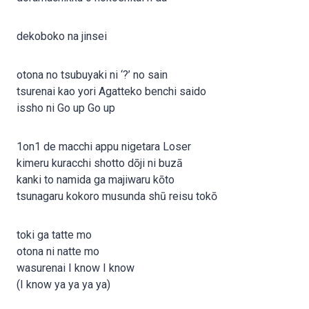
dekoboko na jinsei
otona no tsubuyaki ni ‘?’ no sain
tsurenai kao yori Agatteko benchi saido
issho ni Go up Go up
1on1 de macchi appu nigetara Loser
kimeru kuracchi shotto dōji ni buzā
kanki to namida ga majiwaru kōto
tsunagaru kokoro musunda shū reisu tokō
toki ga tatte mo
otona ni natte mo
wasurenai I know I know
(I know ya ya ya ya)