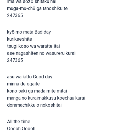
ima wa sōzō shitaku nai
muga-mu-chū ga tanoshiku te
247365
kyō mo mata Bad day
kurikaeshite
tsugi koso wa waratte itai
ase nagashiten no wasureru kurai
247365
asu wa kitto Good day
minna de egaite
kono saki ga mada mite mitai
manga no kuraimakkusu koechau kurai
doramachikku o nokoshitai
All the time
Ooooh Ooooh