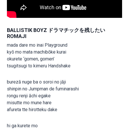
BALLISTIK BOYZ ドラマチックを残したい
ROMAJI
mada dare mo inai Playground
kyō mo mata machibōke kurai
okurete ‘gomen, gomen’
tsugitsugi to kimeru Handshake
burezā nuge ba o soroi no jāji
shinpin no Jumpman de fuminarashi
rongu renji āchi egake
misutte mo mune hare
afureta tte hirotteku dake
hi ga kurete mo