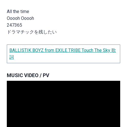
All the time
Ooooh Ooooh
247365
ドラマチックを残したい
BALLISTIK BOYZ from EXILE TRIBE Touch The Sky 歌
詞
MUSIC VIDEO / PV