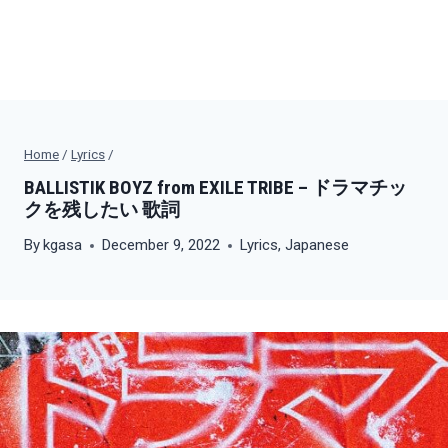
Home
/
Lyrics
/
BALLISTIK BOYZ from EXILE TRIBE – ドラマチッ
クを残したい 歌詞
By
kgasa
December 9, 2022
Lyrics
,
Japanese