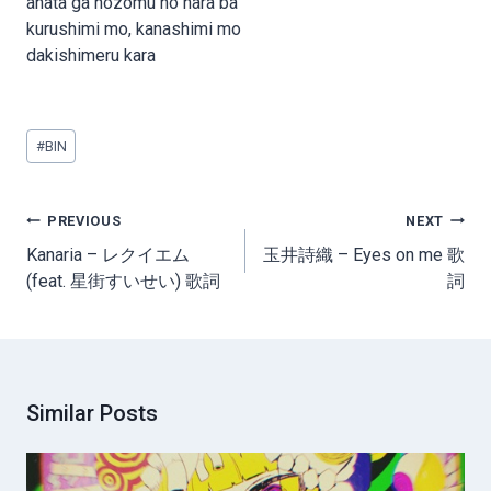
anata ga nozomu no nara ba
kurushimi mo, kanashimi mo
dakishimeru kara
Post
#
BIN
Tags:
Post
PREVIOUS
NEXT
navigation
Kanaria – レクイエム
玉井詩織 – Eyes on me 歌
(feat. 星街すいせい) 歌詞
詞
Similar Posts