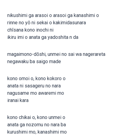
nikushimi ga arasoi o arasoi ga kanashimi o
rinne no yō ni sekai o kakimidasunara
chīsana kono inochi ni
ikiru imi o anata ga yadoshita n da
magaimono-dōshi, unmei no sai wa nagerareta
negawaku ba saigo made
kono omoi o, kono kokoro o
anata ni sasageru no nara
nagusame mo awaremi mo
iranai kara
kono chikai o, kono unmei o
anata ga nozomu no nara ba
kurushimi mo, kanashimi mo