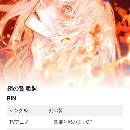
朔の贄 歌詞
BIN
シングル
朔の贄
TVアニメ
「贄姫と獣の王」OP