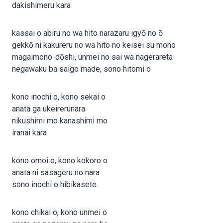
dakishimeru kara
kassai o abiru no wa hito narazaru igyō no ō
gekkō ni kakureru no wa hito no keisei su mono
magaimono-dōshi, unmei no sai wa nagerareta
negawaku ba saigo made, sono hitomi o
kono inochi o, kono sekai o
anata ga ukeirerunara
nikushimi mo kanashimi mo
iranai kara
kono omoi o, kono kokoro o
anata ni sasageru no nara
sono inochi o hibikasete
kono chikai o, kono unmei o