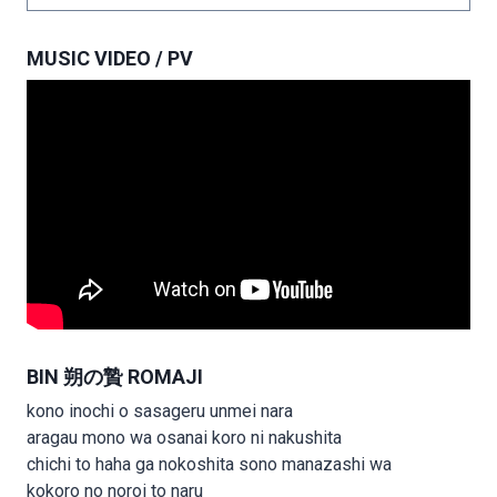
MUSIC VIDEO / PV
BIN 朔の贄 ROMAJI
kono inochi o sasageru unmei nara
aragau mono wa osanai koro ni nakushita
chichi to haha ga nokoshita sono manazashi wa
kokoro no noroi to naru