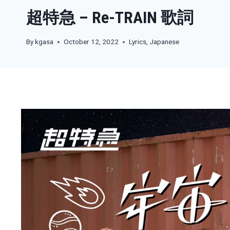
超特急 – Re-TRAIN 歌詞
By
kgasa
October 12, 2022
Lyrics
,
Japanese