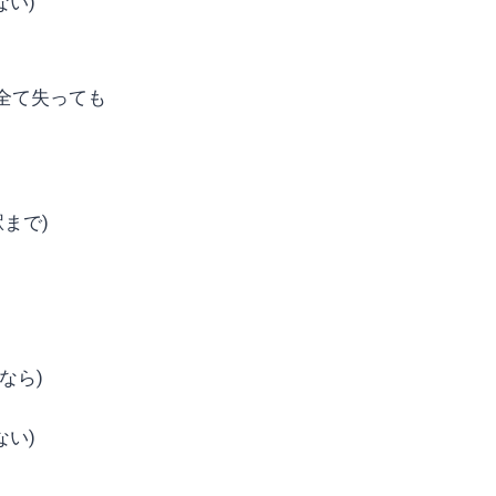
ない)
全て失っても
駅まで)
るなら)
ない)