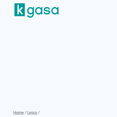
Skip
to
content
Home
/
Lyrics
/