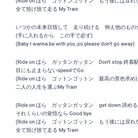
(Ride on ほら ゴットンゴットン もう後には戻れ
全て投げ捨て走る My Train
いつかの未来目指して 走り続ける 例え他のもの
(手に入れるから この手で必ず)
(Baby I wanna be with you ,so please don’t go away)
(Ride on ほら ガッタンガッタン Don’t stop 終着
目にも止まらないspeedでGo
(Ride on ほら ゴットンゴットン 最高の景色求め)
二人の人生を運ぶMy Train
(Ride on ほら ガッタンガッタン get down 諦め
それくらいの覚悟なら Good bye
(Ride on ほら ゴットンゴットン もう後には戻れ
全て投げ捨て走る My Train