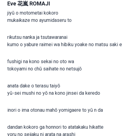
Eve 花嵐 ROMAJI
jiyū o motometai kokoro
mukaikaze mo ayumidaseru to
rikutsu nanka ja tsutawaranai
kumo o yabure raimei wa hibiku yoake no matsu saki e
fushigi na kono sekai no oto wa
tokoyami no chū saihate no netsujō
anata dake o terasu taiyō
yū-sei mushi no yō na kono jinsei da keredo
inori o ima otonau mahō yomigaere to yū n da
dandan kokoro ga honnori to atatakaku hikatte
yoru no seijaku ni arata na arashi