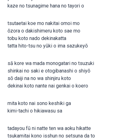
kaze no tsunagime hana no tayori o
tsutaetai koe mo nakitai omoi mo
ōzora o dakishimeru koto sae mo
tobu koto nado dekinakatta
tatta hito-tsu no yūki o ima sazukeyō
sā kore wa mada monogatari no tsuzuki
shinkai no saki e otogibanashi o shiyō
sō daiji na no wa shinjiru koto
dekinai koto nante nai genkai o koero
mita koto nai sono keshiki ga
kimi-tachi o hikiawasu sa
tadayou fū ni natte ten wa aoku hikatte
tsukamitai kono isshun no setsuna da to