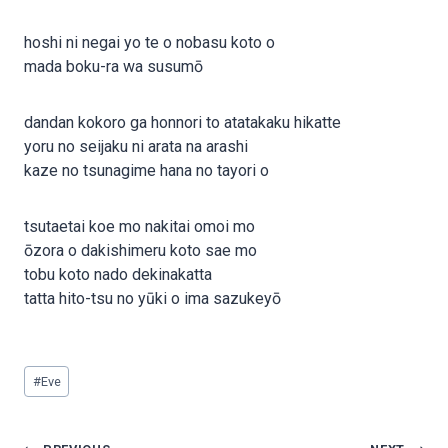
hoshi ni negai yo te o nobasu koto o
mada boku-ra wa susumō
dandan kokoro ga honnori to atatakaku hikatte
yoru no seijaku ni arata na arashi
kaze no tsunagime hana no tayori o
tsutaetai koe mo nakitai omoi mo
ōzora o dakishimeru koto sae mo
tobu koto nado dekinakatta
tatta hito-tsu no yūki o ima sazukeyō
Post
#
Eve
Tags:
Post