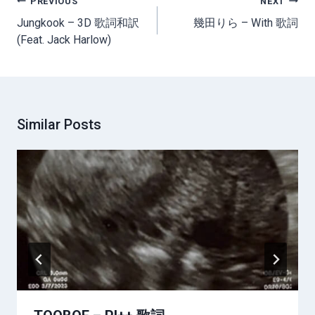
PREVIOUS
NEXT
navigation
Jungkook – 3D 歌詞和訳
幾田りら – With 歌詞
(Feat. Jack Harlow)
Similar Posts