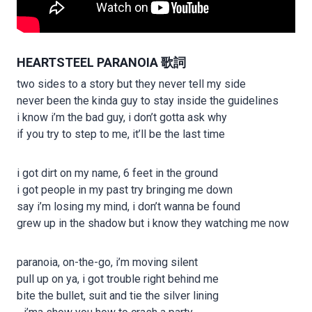
HEARTSTEEL PARANOIA 歌詞
two sides to a story but they never tell my side
never been the kinda guy to stay inside the guidelines
i know i’m the bad guy, i don’t gotta ask why
if you try to step to me, it’ll be the last time
i got dirt on my name, 6 feet in the ground
i got people in my past try bringing me down
say i’m losing my mind, i don’t wanna be found
grew up in the shadow but i know they watching me now
paranoia, on-the-go, i’m moving silent
pull up on ya, i got trouble right behind me
bite the bullet, suit and tie the silver lining