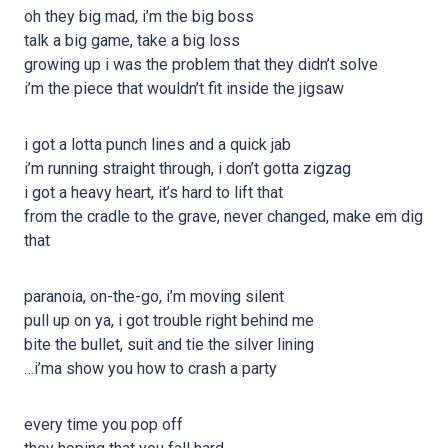
oh they big mad, i’m the big boss
talk a big game, take a big loss
growing up i was the problem that they didn’t solve
i’m the piece that wouldn’t fit inside the jigsaw
i got a lotta punch lines and a quick jab
i’m running straight through, i don’t gotta zigzag
i got a heavy heart, it’s hard to lift that
from the cradle to the grave, never changed, make em dig
that
paranoia, on-the-go, i’m moving silent
pull up on ya, i got trouble right behind me
bite the bullet, suit and tie the silver lining
…i’ma show you how to crash a party
every time you pop off