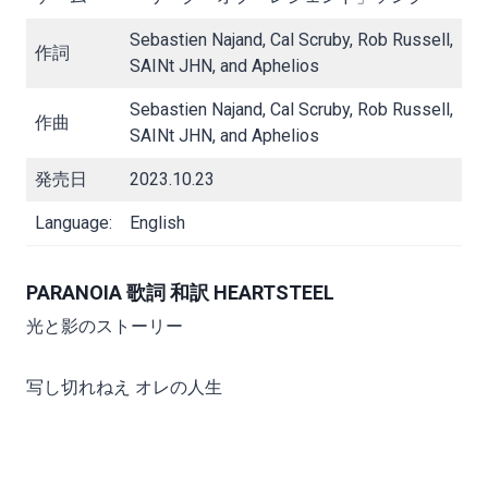
Sebastien Najand, Cal Scruby, Rob Russell,
作詞
SAINt JHN, and Aphelios
Sebastien Najand, Cal Scruby, Rob Russell,
作曲
SAINt JHN, and Aphelios
発売日
2023.10.23
Language:
English
PARANOIA 歌詞 和訳 HEARTSTEEL
光と影のストーリー
写し切れねえ オレの人生