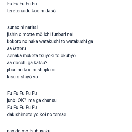
Fu Fu Fu Fu Fu
teretenaide koe ni dasō
sunao ni naritai
jishin o motte mō ichi funbari nei…
kokoro no naka watakushi to watakushi ga
aa īatteru
senaka muketa tsuyoki to okubyō
aa docchi ga katsu?
jibun no koe ni shōjiki ni
kisu o shiyō yo
Fu Fu Fu Fu Fu
junbi OK? ima ga chansu
Fu Fu Fu Fu Fu
dakishimete yo koi no temae
nan do mo tsubuyaku