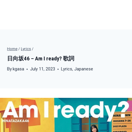
Home
/
Lyrics
/
日向坂46 – Am I ready? 歌詞
By
kgasa
July 11, 2023
Lyrics
,
Japanese