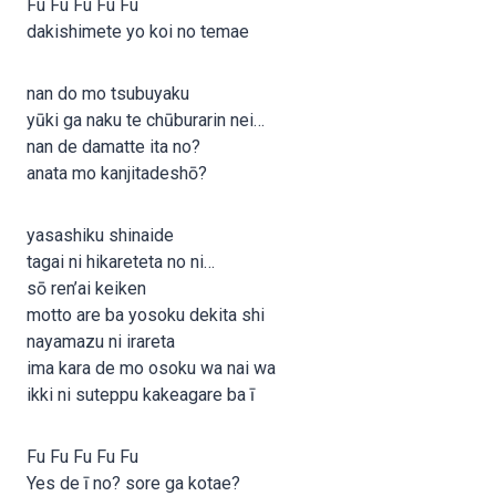
Fu Fu Fu Fu Fu
dakishimete yo koi no temae
nan do mo tsubuyaku
yūki ga naku te chūburarin nei…
nan de damatte ita no?
anata mo kanjitadeshō?
yasashiku shinaide
tagai ni hikareteta no ni…
sō ren’ai keiken
motto are ba yosoku dekita shi
nayamazu ni irareta
ima kara de mo osoku wa nai wa
ikki ni suteppu kakeagare ba ī
Fu Fu Fu Fu Fu
Yes de ī no? sore ga kotae?