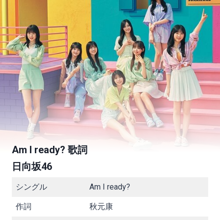
Am I ready? 歌詞
日向坂46
シングル
Am I ready?
作詞
秋元康