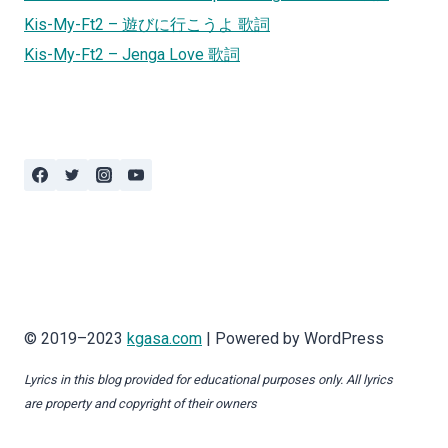
Kis-My-Ft2 – 遊びに行こうよ 歌詞
Kis-My-Ft2 – Jenga Love 歌詞
© 2019–2023
kgasa.com
| Powered by WordPress
Lyrics in this blog provided for educational purposes only. All lyrics
are property and copyright of their owners