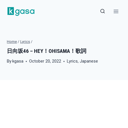
Skip
to
content
Home
/
Lyrics
/
日向坂46 – HEY！OHISAMA！歌詞
By
kgasa
October 20, 2022
Lyrics
,
Japanese