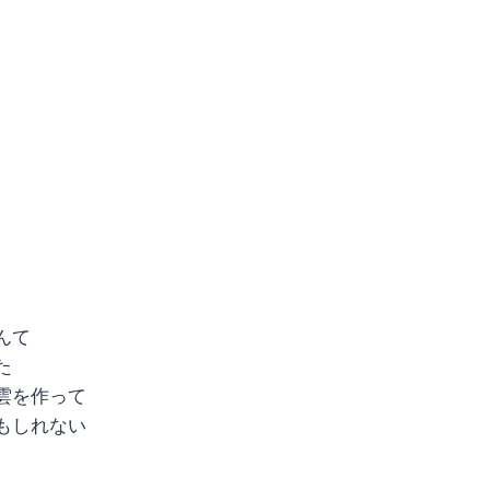
んて
た
雲を作って
もしれない