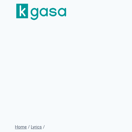
Skip
to
content
Home
/
Lyrics
/