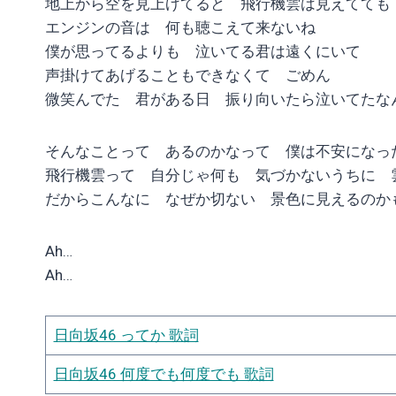
地上から空を見上げてると 飛行機雲は見えてても
エンジンの音は 何も聴こえて来ないね
僕が思ってるよりも 泣いてる君は遠くにいて
声掛けてあげることもできなくて ごめん
微笑んでた 君がある日 振り向いたら泣いてたな
そんなことって あるのかなって 僕は不安になっ
飛行機雲って 自分じゃ何も 気づかないうちに 
だからこんなに なぜか切ない 景色に見えるのか
Ah…
Ah…
日向坂46 ってか 歌詞
日向坂46 何度でも何度でも 歌詞