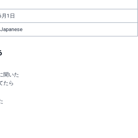
6月1日
apanese
6
に聞いた
てたら
た