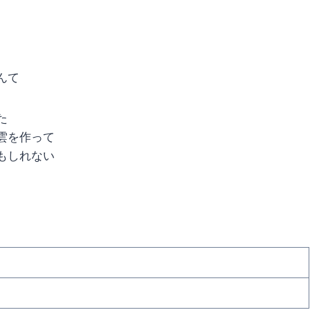
んて
た
雲を作って
もしれない