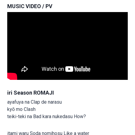
MUSIC VIDEO / PV
iri Season ROMAJI
ayafuya na Clap de narasu
kyō mo Clash
teiki-teki na Bad kara nukedasu How?
itami waru Soda nomihosu Like a water