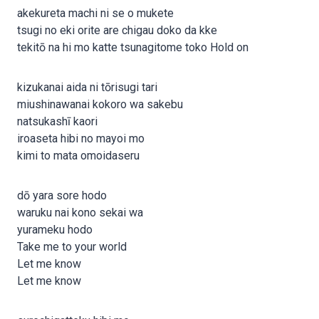
akekureta machi ni se o mukete
tsugi no eki orite are chigau doko da kke
tekitō na hi mo katte tsunagitome toko Hold on
kizukanai aida ni tōrisugi tari
miushinawanai kokoro wa sakebu
natsukashī kaori
iroaseta hibi no mayoi mo
kimi to mata omoidaseru
dō yara sore hodo
waruku nai kono sekai wa
yurameku hodo
Take me to your world
Let me know
Let me know