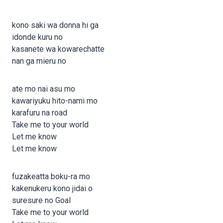
kono saki wa donna hi ga
idonde kuru no
kasanete wa kowarechatte
nan ga mieru no
ate mo nai asu mo
kawariyuku hito-nami mo
karafuru na road
Take me to your world
Let me know
Let me know
fuzakeatta boku-ra mo
kakenukeru kono jidai o
suresure no Goal
Take me to your world