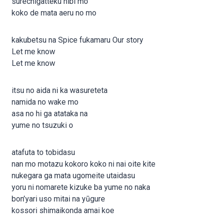
surechigatteku hibi mo
koko de mata aeru no mo
kakubetsu na Spice fukamaru Our story
Let me know
Let me know
itsu no aida ni ka wasureteta
namida no wake mo
asa no hi ga atataka na
yume no tsuzuki o
atafuta to tobidasu
nan mo motazu kokoro koko ni nai oite kite
nukegara ga mata ugomeite utaidasu
yoru ni nomarete kizuke ba yume no naka
bon’yari uso mitai na yūgure
kossori shimaikonda amai koe