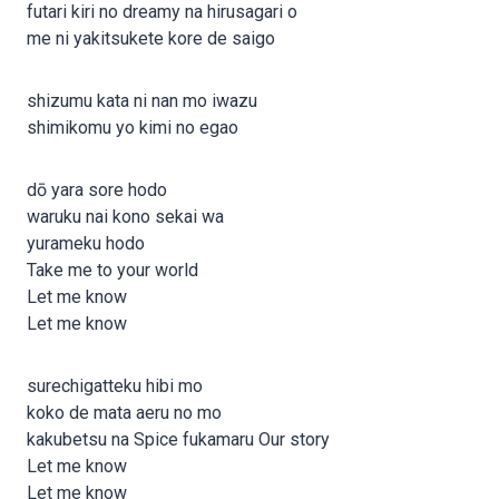
futari kiri no dreamy na hirusagari o
me ni yakitsukete kore de saigo
shizumu kata ni nan mo iwazu
shimikomu yo kimi no egao
dō yara sore hodo
waruku nai kono sekai wa
yurameku hodo
Take me to your world
Let me know
Let me know
surechigatteku hibi mo
koko de mata aeru no mo
kakubetsu na Spice fukamaru Our story
Let me know
Let me know