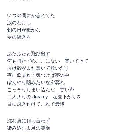
いつの間にか忘れてた
涙のわけも
朝の日が暖かな
夢の続きを
あたふたと飛び出す
何も持たず心ここにない 置いてきて
抜け殻がまた蠢いて歌いだす
夜に飲まれて気づけば夢の中
ぼんやり嘘みたいな夕暮れ
こっそりしまい込んだ 甘い声
二人きりの dreamy な昼下がりを
目に焼き付けてこれで最後
沈む肩に何も言わず
染み込むよ君の笑顔