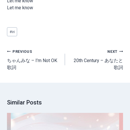
Let me know
Let me know
Post
#
iri
Tags:
Post
PREVIOUS
NEXT
navigation
ちゃんみな – I’m Not OK
20th Century – あなたと
歌詞
歌詞
Similar Posts