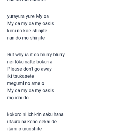
yurayura yure My oa
My oa my oa my oasis
kimi no koe shinjite
nan do mo shinjite
But why is it so blurry blurry
nei tōku natte boku-ra
Please don’t go away
iki tsukasete
megumi no ame o
My oa my oa my oasis
mō ichi do
kokoro ni ichi-rin saku hana
utsuro na kono sekai de
itami o uruoshite