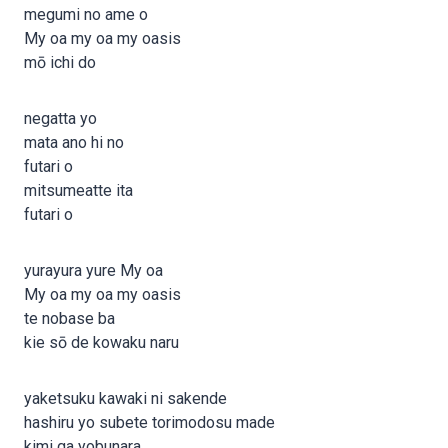
megumi no ame o
My oa my oa my oasis
mō ichi do
negatta yo
mata ano hi no
futari o
mitsumeatte ita
futari o
yurayura yure My oa
My oa my oa my oasis
te nobase ba
kie sō de kowaku naru
yaketsuku kawaki ni sakende
hashiru yo subete torimodosu made
kimi ga yobunara