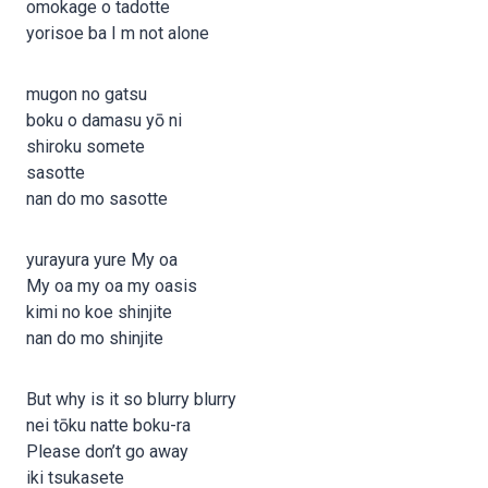
omokage o tadotte
yorisoe ba I m not alone
mugon no gatsu
boku o damasu yō ni
shiroku somete
sasotte
nan do mo sasotte
yurayura yure My oa
My oa my oa my oasis
kimi no koe shinjite
nan do mo shinjite
But why is it so blurry blurry
nei tōku natte boku-ra
Please don’t go away
iki tsukasete