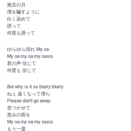
無言の月
僕を騙すように
白く染めて
誘って
何度も誘って
ゆらゆら揺れ My oa
My oa my oa my oasis
君の声 信じて
何度も 信じて
But why is it so blurry blurry
ねぇ 遠くなって僕ら
Please don’t go away
息つかせて
恵みの雨を
My oa my oa my oasis
もう一度