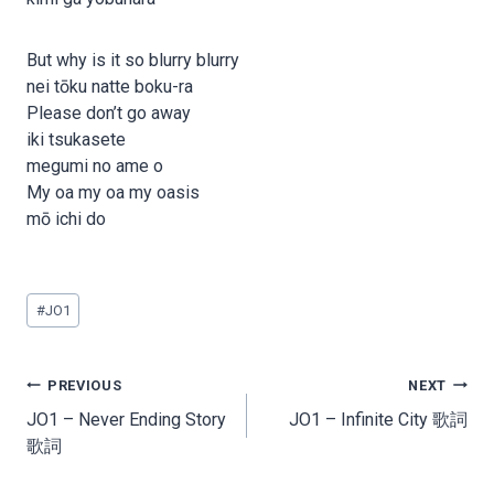
But why is it so blurry blurry
nei tōku natte boku-ra
Please don’t go away
iki tsukasete
megumi no ame o
My oa my oa my oasis
mō ichi do
Post
#
JO1
Tags:
Post
PREVIOUS
NEXT
navigation
JO1 – Never Ending Story
JO1 – Infinite City 歌詞
歌詞