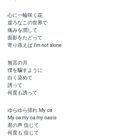
心に一輪咲く花
虚ろなこの世界で
痛みを潤して
面影をたどって
寄り添えば I’m not alone
無言の月
僕を騙すように
白く染めて
誘って
何度も誘って
ゆらゆら揺れ My oa
My oa my oa my oasis
君の声 信じて
何度も 信じて