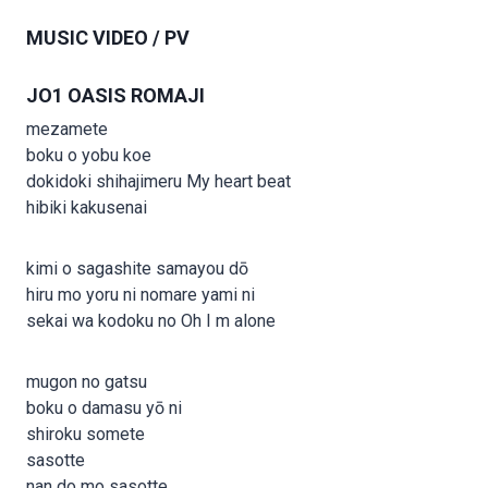
MUSIC VIDEO / PV
JO1 OASIS ROMAJI
mezamete
boku o yobu koe
dokidoki shihajimeru My heart beat
hibiki kakusenai
kimi o sagashite samayou dō
hiru mo yoru ni nomare yami ni
sekai wa kodoku no Oh I m alone
mugon no gatsu
boku o damasu yō ni
shiroku somete
sasotte
nan do mo sasotte