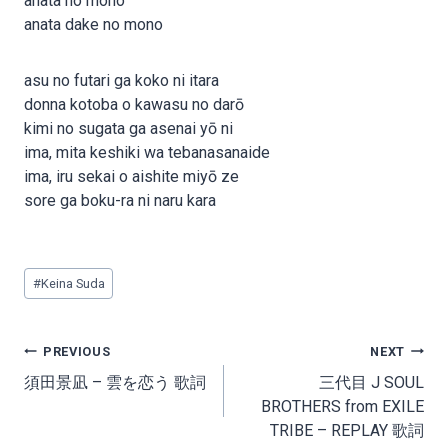
anata no mono
anata dake no mono
asu no futari ga koko ni itara
donna kotoba o kawasu no darō
kimi no sugata ga asenai yō ni
ima, mita keshiki wa tebanasanaide
ima, iru sekai o aishite miyō ze
sore ga boku-ra ni naru kara
Post
#
Keina Suda
Tags:
Post
PREVIOUS
NEXT
navigation
須田景凪 – 雲を恋う 歌詞
三代目 J SOUL
BROTHERS from EXILE
TRIBE – REPLAY 歌詞