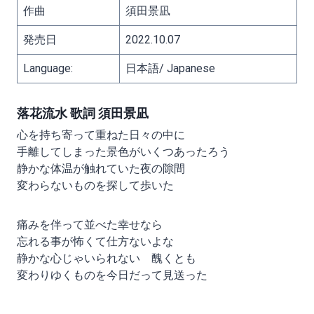
作曲
須田景凪
発売日
2022.10.07
Language:
日本語/ Japanese
落花流水 歌詞 須田景凪
心を持ち寄って重ねた日々の中に
手離してしまった景色がいくつあったろう
静かな体温が触れていた夜の隙間
変わらないものを探して歩いた
痛みを伴って並べた幸せなら
忘れる事が怖くて仕方ないよな
静かな心じゃいられない 醜くとも
変わりゆくものを今日だって見送った