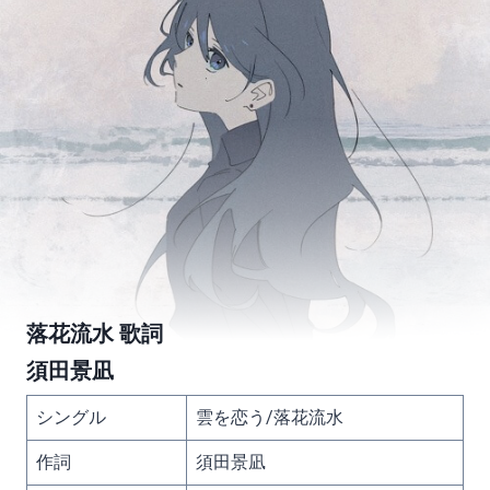
落花流水 歌詞
須田景凪
シングル
雲を恋う/落花流水
作詞
須田景凪