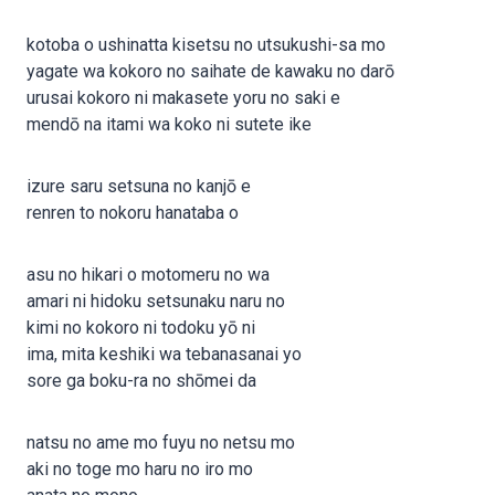
kotoba o ushinatta kisetsu no utsukushi-sa mo
yagate wa kokoro no saihate de kawaku no darō
urusai kokoro ni makasete yoru no saki e
mendō na itami wa koko ni sutete ike
izure saru setsuna no kanjō e
renren to nokoru hanataba o
asu no hikari o motomeru no wa
amari ni hidoku setsunaku naru no
kimi no kokoro ni todoku yō ni
ima, mita keshiki wa tebanasanai yo
sore ga boku-ra no shōmei da
natsu no ame mo fuyu no netsu mo
aki no toge mo haru no iro mo