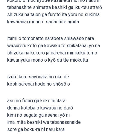
kokoro o mochiyotte kasaneta hibi no naka ni
tebanashite shimatta keshiki ga iku-tsu attarō
shizuka na taion ga furete ita yoru no sukima
kawaranai mono o sagashite aruita
itami o tomonatte narabeta shiawase nara
wasureru koto ga kowaku te shikatanai yo na
shizuka na kokoro ja irarenai minikuku tomo
kawariyuku mono o kyō da tte miokutta
izure kuru sayonara no oku de
keshisarenai hodo no shōsō o
asu no futari ga koko ni itara
donna kotoba o kawasu no darō
kimi no sugata ga asenai yō ni
ima, mita keshiki wa tebanasanaide
sore ga boku-ra ni naru kara