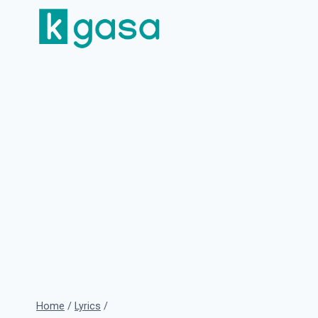
Skip
to
content
Home
/
Lyrics
/