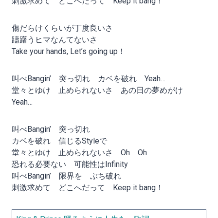
刺激求めて どこへだって Keep it bang！
傷だらけくらいが丁度良いさ
躊躇うヒマなんてないさ
Take your hands, Let’s going up！
叫べBangin’ 突っ切れ カベを破れ Yeah…
堂々とゆけ 止められないさ あの日の夢めがけ
Yeah…
叫べBangin’ 突っ切れ
カベを破れ 信じるStyleで
堂々とゆけ 止められないさ Oh Oh
恐れる必要ない 可能性はInfinity
叫べBangin’ 限界を ぶち破れ
刺激求めて どこへだって Keep it bang！