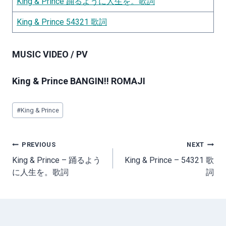
King & Prince 踊るように人生を。歌詞
King & Prince 54321 歌詞
MUSIC VIDEO / PV
King & Prince BANGIN!! ROMAJI
Post
#
King & Prince
Tags:
Post
PREVIOUS
NEXT
navigation
King & Prince – 踊るよう
King & Prince – 54321 歌
に人生を。歌詞
詞