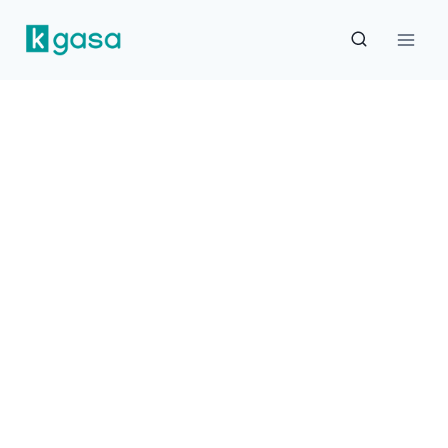
Skip
to
content