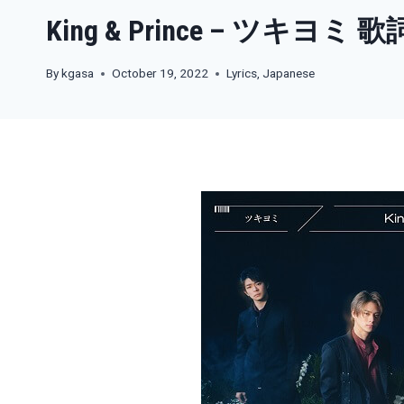
King & Prince – ツキヨミ 歌
By
kgasa
October 19, 2022
Lyrics
,
Japanese