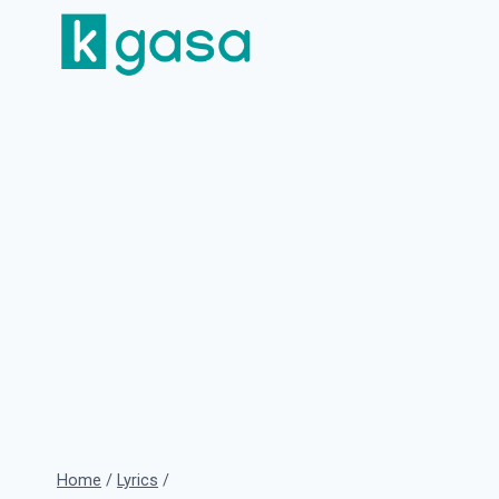
Skip
to
content
Home
/
Lyrics
/