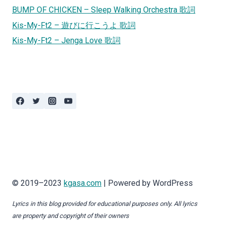
BUMP OF CHICKEN – Sleep Walking Orchestra 歌詞
Kis-My-Ft2 – 遊びに行こうよ 歌詞
Kis-My-Ft2 – Jenga Love 歌詞
© 2019–2023
kgasa.com
| Powered by WordPress
Lyrics in this blog provided for educational purposes only. All lyrics
are property and copyright of their owners