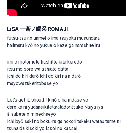
LiSA 一斉ノ喝采 ROMAJI
futsu-tsu no unmei o ima tsuyoku musundara
hajimaru kyō no yukue o kaze ga narashite iru
imi o motomete hashitte kita keredo
itsu mo sore wa ashiato datta
ichi do kiri darō ichi do kiri na n darō
mayowazukeritobase yo
Let’s get it. shout! ! kinō o hamidase yo
dare ka ni yudaneikitetaratadoritsuke Naiya iya
ā subete o misechaeyo
ichi byō saki no boku-ra ga hokori takaku warau tame ni
tsunaida kiseki yo issei no kassai