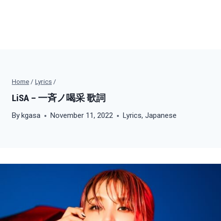
Home
/
Lyrics
/
LiSA – 一斉ノ喝采 歌詞
By
kgasa
November 11, 2022
Lyrics
,
Japanese