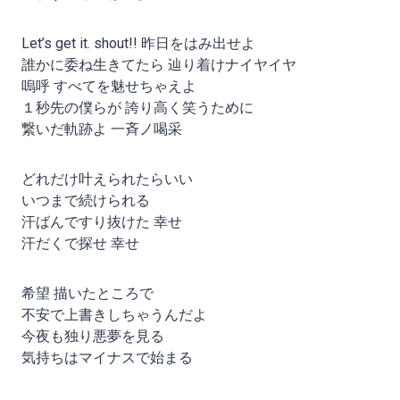
Let’s get it. shout!! 昨日をはみ出せよ
誰かに委ね生きてたら 辿り着けナイヤイヤ
嗚呼 すべてを魅せちゃえよ
１秒先の僕らが 誇り高く笑うために
繋いだ軌跡よ 一斉ノ喝采
どれだけ叶えられたらいい
いつまで続けられる
汗ばんですり抜けた 幸せ
汗だくで探せ 幸せ
希望 描いたところで
不安で上書きしちゃうんだよ
今夜も独り悪夢を見る
気持ちはマイナスで始まる