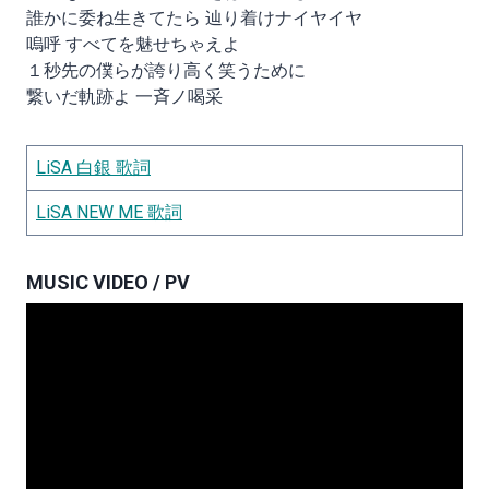
誰かに委ね生きてたら 辿り着けナイヤイヤ
嗚呼 すべてを魅せちゃえよ
１秒先の僕らが誇り高く笑うために
繋いだ軌跡よ 一斉ノ喝采
LiSA 白銀 歌詞
LiSA NEW ME 歌詞
MUSIC VIDEO / PV