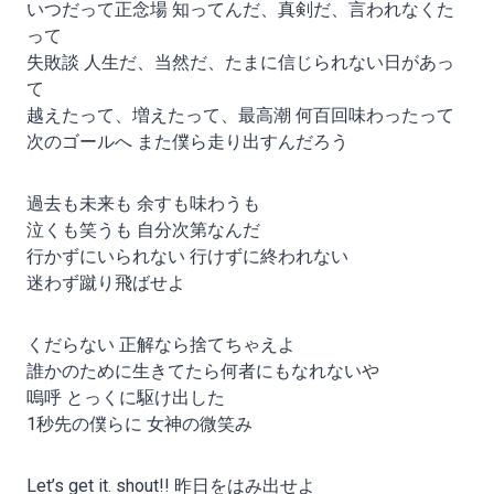
いつだって正念場 知ってんだ、真剣だ、言われなくた
って
失敗談 人生だ、当然だ、たまに信じられない日があっ
て
越えたって、増えたって、最高潮 何百回味わったって
次のゴールへ また僕ら走り出すんだろう
過去も未来も 余すも味わうも
泣くも笑うも 自分次第なんだ
行かずにいられない 行けずに終われない
迷わず蹴り飛ばせよ
くだらない 正解なら捨てちゃえよ
誰かのために生きてたら何者にもなれないや
嗚呼 とっくに駆け出した
1秒先の僕らに 女神の微笑み
Let’s get it. shout!! 昨日をはみ出せよ