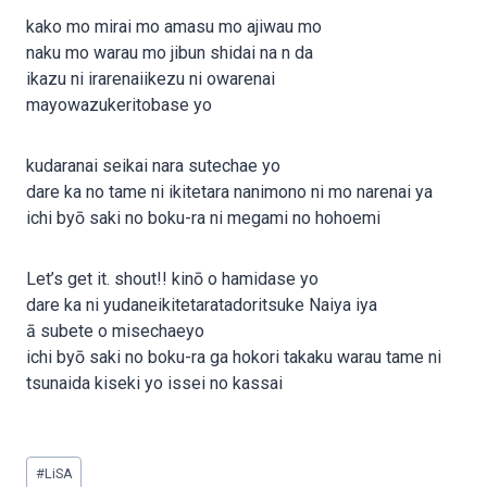
kako mo mirai mo amasu mo ajiwau mo
naku mo warau mo jibun shidai na n da
ikazu ni irarenaiikezu ni owarenai
mayowazukeritobase yo
kudaranai seikai nara sutechae yo
dare ka no tame ni ikitetara nanimono ni mo narenai ya
ichi byō saki no boku-ra ni megami no hohoemi
Let’s get it. shout!! kinō o hamidase yo
dare ka ni yudaneikitetaratadoritsuke Naiya iya
ā subete o misechaeyo
ichi byō saki no boku-ra ga hokori takaku warau tame ni
tsunaida kiseki yo issei no kassai
Post
#
LiSA
Tags: