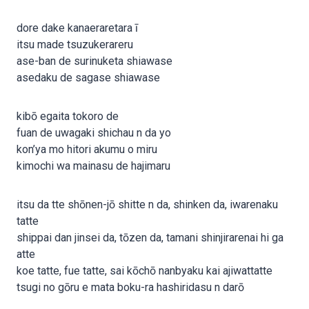
dore dake kanaeraretara ī
itsu made tsuzukerareru
ase-ban de surinuketa shiawase
asedaku de sagase shiawase
kibō egaita tokoro de
fuan de uwagaki shichau n da yo
kon’ya mo hitori akumu o miru
kimochi wa mainasu de hajimaru
itsu da tte shōnen-jō shitte n da, shinken da, iwarenaku
tatte
shippai dan jinsei da, tōzen da, tamani shinjirarenai hi ga
atte
koe tatte, fue tatte, sai kōchō nanbyaku kai ajiwattatte
tsugi no gōru e mata boku-ra hashiridasu n darō