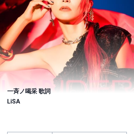
一斉ノ喝采 歌詞
LiSA
ABEMA・テレビ朝日 FIFA ワールドカップ カタール
2022 番組公式テーマソング