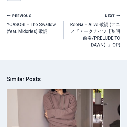
Post
PREVIOUS
NEXT
navigation
YOASOBI – The Swallow
ReoNa – Alive 歌詞 (アニ
(feat. Midories) 歌詞
メ『アークナイツ【黎明
前奏/PRELUDE TO
DAWN】』OP)
Similar Posts