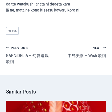
da tte watakushi anata ni deaeta kara
jā ne, mata ne kono kisetsu kawaru koro ni
Post
#
LiSA
Tags:
Post
PREVIOUS
NEXT
navigation
GARNiDELiA – 幻愛遊戯
中島美嘉 – Wish 歌詞
歌詞
Similar Posts