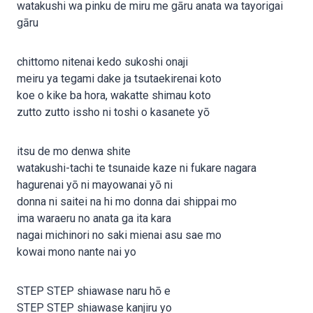
watakushi wa pinku de miru me gāru anata wa tayorigai
gāru
chittomo nitenai kedo sukoshi onaji
meiru ya tegami dake ja tsutaekirenai koto
koe o kike ba hora, wakatte shimau koto
zutto zutto issho ni toshi o kasanete yō
itsu de mo denwa shite
watakushi-tachi te tsunaide kaze ni fukare nagara
hagurenai yō ni mayowanai yō ni
donna ni saitei na hi mo donna dai shippai mo
ima waraeru no anata ga ita kara
nagai michinori no saki mienai asu sae mo
kowai mono nante nai yo
STEP STEP shiawase naru hō e
STEP STEP shiawase kanjiru yo