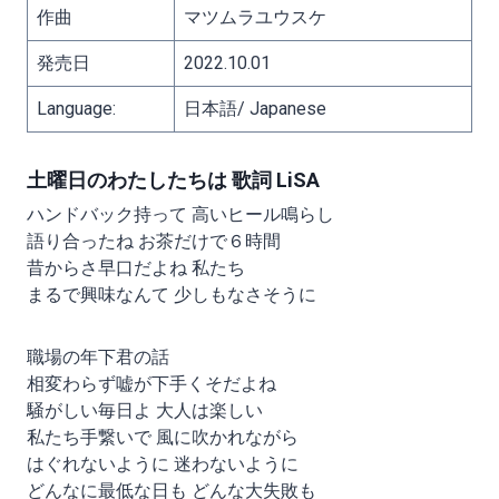
作曲
マツムラユウスケ
発売日
2022.10.01
Language:
日本語/ Japanese
土曜日のわたしたちは 歌詞 LiSA
ハンドバック持って 高いヒール鳴らし
語り合ったね お茶だけで６時間
昔からさ早口だよね 私たち
まるで興味なんて 少しもなさそうに
職場の年下君の話
相変わらず嘘が下手くそだよね
騒がしい毎日よ 大人は楽しい
私たち手繋いで 風に吹かれながら
はぐれないように 迷わないように
どんなに最低な日も どんな大失敗も