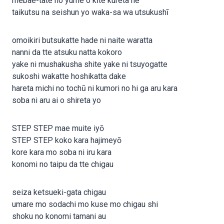
mebae-tate no yume o kīte kureta ne
taikutsu na seishun yo waka-sa wa utsukushī
omoikiri butsukatte hade ni naite waratta
nanni da tte atsuku natta kokoro
yake ni mushakusha shite yake ni tsuyogatte
sukoshi wakatte hoshikatta dake
hareta michi no tochū ni kumori no hi ga aru kara
soba ni aru ai o shireta yo
STEP STEP mae muite iyō
STEP STEP koko kara hajimeyō
kore kara mo soba ni iru kara
konomi no taipu da tte chigau
seiza ketsueki-gata chigau
umare mo sodachi mo kuse mo chigau shi
shoku no konomi tamani au