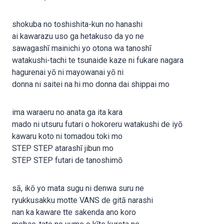
shokuba no toshishita-kun no hanashi
ai kawarazu uso ga hetakuso da yo ne
sawagashī mainichi yo otona wa tanoshī
watakushi-tachi te tsunaide kaze ni fukare nagara
hagurenai yō ni mayowanai yō ni
donna ni saitei na hi mo donna dai shippai mo
ima waraeru no anata ga ita kara
mado ni utsuru futari o hokoreru watakushi de iyō
kawaru koto ni tomadou toki mo
STEP STEP atarashī jibun mo
STEP STEP futari de tanoshimō
sā, ikō yo mata sugu ni denwa suru ne
ryukkusakku motte VANS de gitā narashi
nan ka kaware tte sakenda ano koro