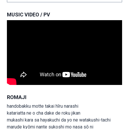
MUSIC VIDEO / PV
ROMAJI
handobakku motte takai hīru narashi
katariatta ne o cha dake de roku jikan
mukashi kara sa hayakuchi da yo ne watakushi-tachi
marude kyōmi nante sukoshi mo nasa sō ni