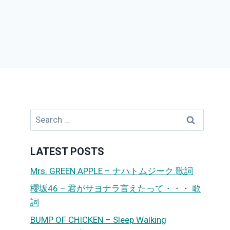
Search
for:
LATEST POSTS
Mrs. GREEN APPLE – ナハトムジーク 歌詞
櫻坂46 – 君がサヨナラ言えたって・・・ 歌
詞
BUMP OF CHICKEN – Sleep Walking