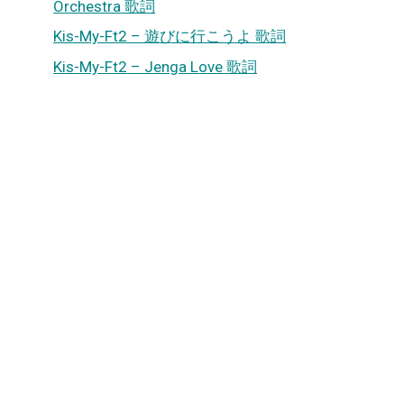
Orchestra 歌詞
Kis-My-Ft2 – 遊びに行こうよ 歌詞
Kis-My-Ft2 – Jenga Love 歌詞