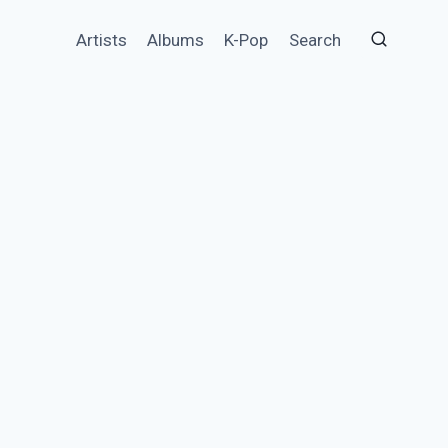
Artists
Albums
K-Pop
Search