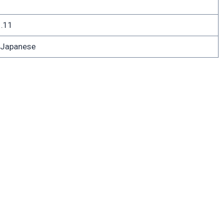
.11
apanese