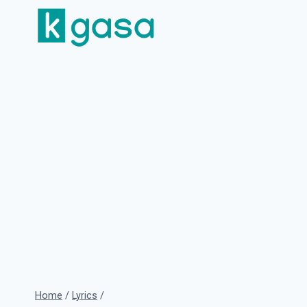
Skip
to
content
Home
/
Lyrics
/