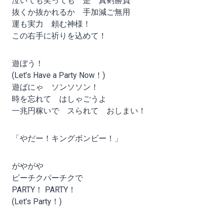
泣いても笑っても 是 真剣勝負
抜くか抜かれるか 手加減ご無用
運も実力 頼む神様！
この右手に祈りを込めて！
遊ぼう！
(Let’s Have a Party Now！)
遊ばにゃ ソンソソン！
時を忘れて はしゃごうよ
一兆円稼いで スられて おしまい！
「やだー！キングボンビー！」
がやがや
ピーチクパーチクで
PARTY！ PARTY！
(Let’s Party！)