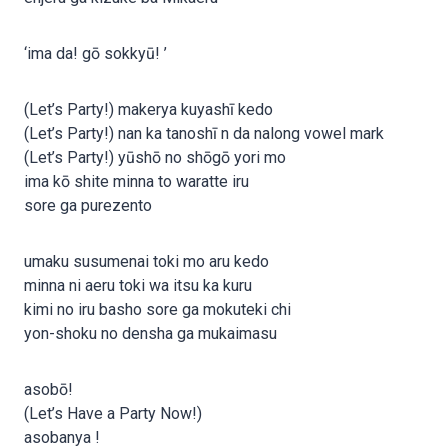
‘ima da! gō sokkyū! ’
(Let’s Party!) makerya kuyashī kedo
(Let’s Party!) nan ka tanoshī n da nalong vowel mark
(Let’s Party!) yūshō no shōgō yori mo
ima kō shite minna to waratte iru
sore ga purezento
umaku susumenai toki mo aru kedo
minna ni aeru toki wa itsu ka kuru
kimi no iru basho sore ga mokuteki chi
yon-shoku no densha ga mukaimasu
asobō!
(Let’s Have a Party Now!)
asobanya !