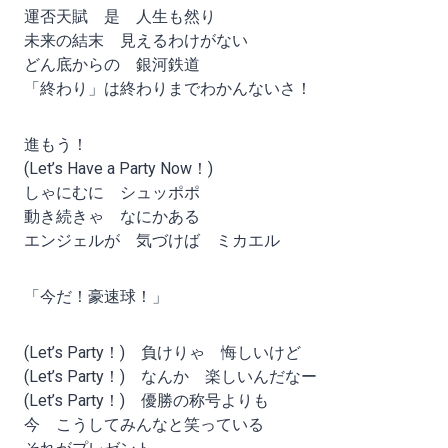
運否天賦 是 人生も然り
未来の結末 見えるわけがない
どん底からの 銀河鉄道
「終わり」は終わりまでわかんないさ！
進もう！
(Let’s Have a Party Now！)
しゃにむに シュッポポ
動き続きゃ なにかある
エンジェルが 気づけば ミカエル
「今だ！豪速球！」
(Let’s Party！) 負けりゃ 悔しいけど
(Let’s Party！) なんか 楽しいんだなー
(Let’s Party！) 優勝の称号よりも
今 こうしてみんなと笑っている