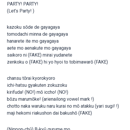
PARTY! PARTY!
(Let’s Party! )
kazoku sōde de gayagaya
tomodachi minna de gayagaya
hanarete ite mo gayagaya
aete mo aenakute mo gayagaya
saikoro ni (FAKE) mirai yudanete
zenkoku o (FAKE) hi yo hyoi to tobimawarō (FAKE)
chansu tōrai kyorokyoro
ichi-hatsu gyakuten zokuzoku
kirifuda! (NO!) mō iccho! (NO!)
bōzu marumōke! (arienailong vowel mark !)
chotto naka waruku naru kurai no mō atakku (yari sugi! !)
maji hekomi riakushon dai bakushō (FAKE)
(Nippon-chū) B-kyū gurume mo