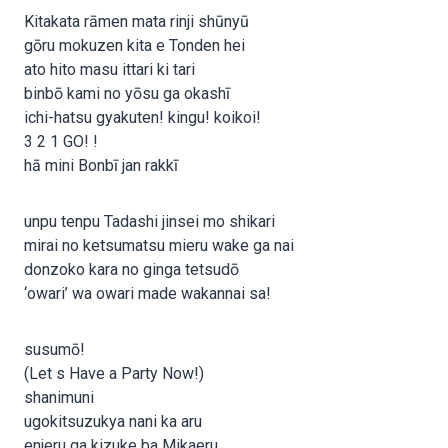
Kitakata rāmen mata rinji shūnyū
gōru mokuzen kita e Tonden hei
ato hito masu ittari ki tari
binbō kami no yōsu ga okashī
ichi-hatsu gyakuten! kingu! koikoi!
3 2 1 GO! !
hā mini Bonbī jan rakkī
unpu tenpu Tadashi jinsei mo shikari
mirai no ketsumatsu mieru wake ga nai
donzoko kara no ginga tetsudō
‘owari’ wa owari made wakannai sa!
susumō!
(Let s Have a Party Now!)
shanimuni
ugokitsuzukya nani ka aru
enjeru ga kizuke ba Mikaeru