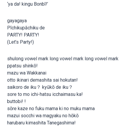
‘ya da! kingu Bonbī!’
gayagaya
Pīchikupāchiku de
PARTY! PARTY!
(Let’s Party!)
shulong vowel mark long vowel mark long vowel mark
ppatsu shinkō!
mazu wa Wakkanai
otto ikinari demashita sai hokutan!
saikoro de iku？ kyūkō de iku？
sore to mo ichi-hatsu icchaimasu ka!
buttobi! !
sōre kaze no fuku mama ki no muku mama
mazui socchi wa magyaku no hōkō
harubaru kimashita Tanegashima!