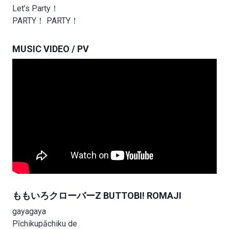
Let’s Party！
PARTY！ PARTY！
MUSIC VIDEO / PV
ももいろクローバーZ BUTTOBI! ROMAJI
gayagaya
Pīchikupāchiku de