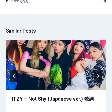
Believe 歌詞
詞
Similar Posts
ITZY – Not Shy (Japanese ver.) 歌詞