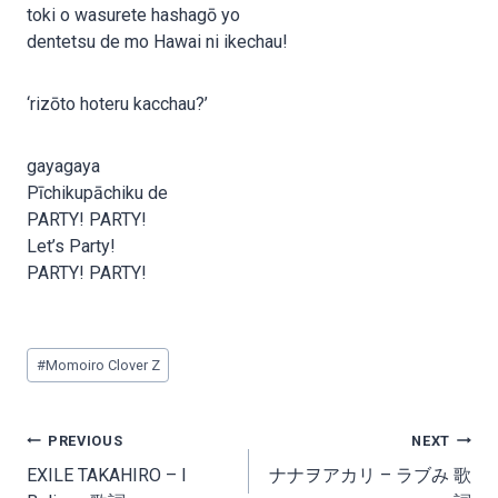
toki o wasurete hashagō yo
dentetsu de mo Hawai ni ikechau!
‘rizōto hoteru kacchau?’
gayagaya
Pīchikupāchiku de
PARTY! PARTY!
Let’s Party!
PARTY! PARTY!
Post
#
Momoiro Clover Z
Tags:
Post
PREVIOUS
NEXT
navigation
EXILE TAKAHIRO – I
ナナヲアカリ – ラブみ 歌