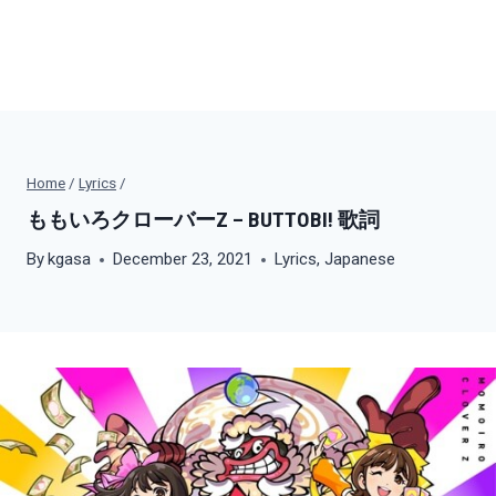
Home
/
Lyrics
/
ももいろクローバーZ – BUTTOBI! 歌詞
By
kgasa
December 23, 2021
Lyrics
,
Japanese