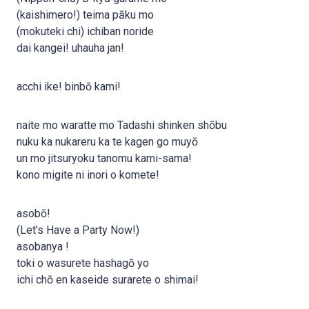
(kaishimero!) teima pāku mo
(mokuteki chi) ichiban noride
dai kangei! uhauha jan!
acchi ike! binbō kami!
naite mo waratte mo Tadashi shinken shōbu
nuku ka nukareru ka te kagen go muyō
un mo jitsuryoku tanomu kami-sama!
kono migite ni inori o komete!
asobō!
(Let’s Have a Party Now!)
asobanya !
toki o wasurete hashagō yo
ichi chō en kaseide surarete o shimai!