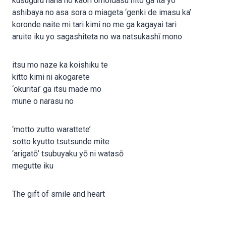
kusuguru hana no kaori omoidasu hito ga ita yo
ashibaya no asa sora o miageta ‘genki de imasu ka’
koronde naite mi tari kimi no me ga kagayai tari
aruite iku yo sagashiteta no wa natsukashī mono
itsu mo naze ka koishiku te
kitto kimi ni akogarete
‘okuritai’ ga itsu made mo
mune o narasu no
‘motto zutto warattete’
sotto kyutto tsutsunde mite
‘arigatō’ tsubuyaku yō ni watasō
megutte iku
The gift of smile and heart