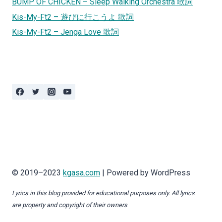
BUMP OF CHICKEN – Sleep Walking Orchestra 歌詞
Kis-My-Ft2 – 遊びに行こうよ 歌詞
Kis-My-Ft2 – Jenga Love 歌詞
© 2019–2023
kgasa.com
| Powered by WordPress
Lyrics in this blog provided for educational purposes only. All lyrics
are property and copyright of their owners