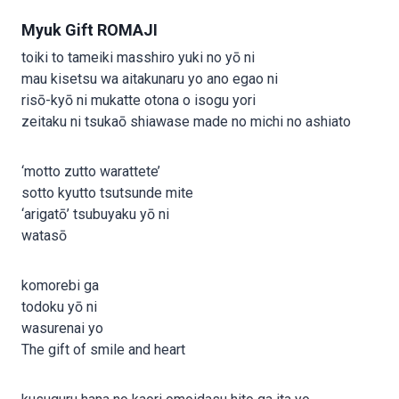
Myuk Gift ROMAJI
toiki to tameiki masshiro yuki no yō ni
mau kisetsu wa aitakunaru yo ano egao ni
risō-kyō ni mukatte otona o isogu yori
zeitaku ni tsukaō shiawase made no michi no ashiato
‘motto zutto warattete’
sotto kyutto tsutsunde mite
‘arigatō’ tsubuyaku yō ni
watasō
komorebi ga
todoku yō ni
wasurenai yo
The gift of smile and heart