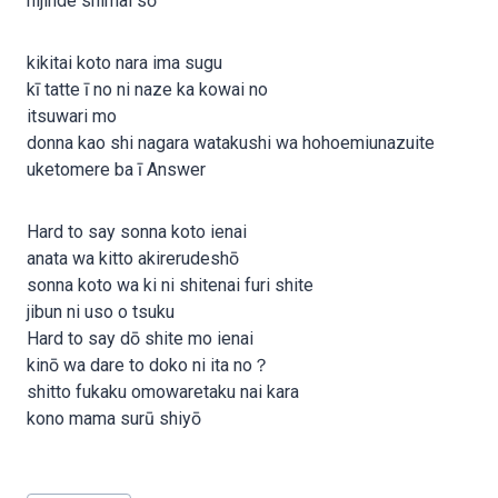
nijinde shimai sō
kikitai koto nara ima sugu
kī tatte ī no ni naze ka kowai no
itsuwari mo
donna kao shi nagara watakushi wa hohoemiunazuite
uketomere ba ī Answer
Hard to say sonna koto ienai
anata wa kitto akirerudeshō
sonna koto wa ki ni shitenai furi shite
jibun ni uso o tsuku
Hard to say dō shite mo ienai
kinō wa dare to doko ni ita no？
shitto fukaku omowaretaku nai kara
kono mama surū shiyō
Post