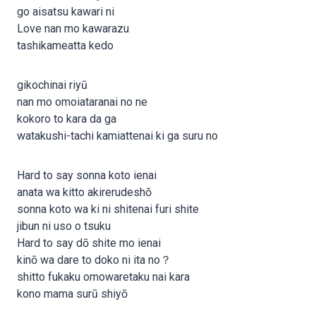
go aisatsu kawari ni
Love nan mo kawarazu
tashikameatta kedo
gikochinai riyū
nan mo omoiataranai no ne
kokoro to kara da ga
watakushi-tachi kamiattenai ki ga suru no
Hard to say sonna koto ienai
anata wa kitto akirerudeshō
sonna koto wa ki ni shitenai furi shite
jibun ni uso o tsuku
Hard to say dō shite mo ienai
kinō wa dare to doko ni ita no？
shitto fukaku omowaretaku nai kara
kono mama surū shiyō