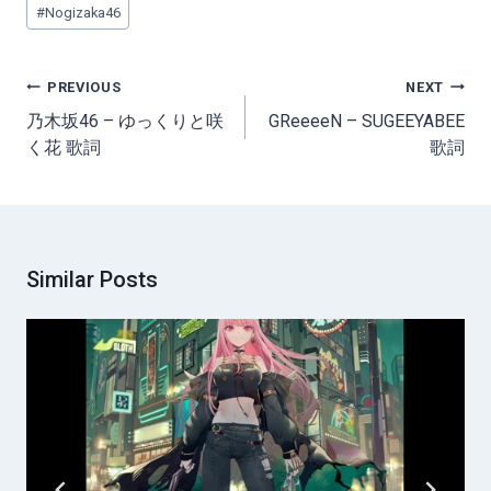
#
Nogizaka46
Tags:
Post
PREVIOUS
NEXT
navigation
乃木坂46 – ゆっくりと咲
GReeeeN – SUGEEYABEE
く花 歌詞
歌詞
Similar Posts