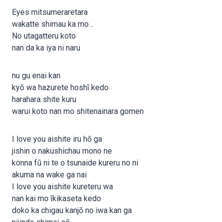
Eyes mitsumeraretara
wakatte shimau ka mo…
No utagatteru koto
nan da ka iya ni naru
nu gu enai kan
kyō wa hazurete hoshī kedo
harahara shite kuru
warui koto nan mo shitenainara gomen
I love you aishite iru hō ga
jishin o nakushichau mono ne
konna fū ni te o tsunaide kureru no ni
akuma na wake ga nai
I love you aishite kureteru wa
nan kai mo īkikaseta kedo
doko ka chigau kanjō no iwa kan ga