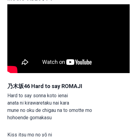
乃木坂46 Hard to say ROMAJI
Hard to say sonna koto ienai
anata ni kirawaretaku nai kara
mune no oku de chigau na to omotte mo
hohoende gomakasu
Kiss itsu mo no yō ni