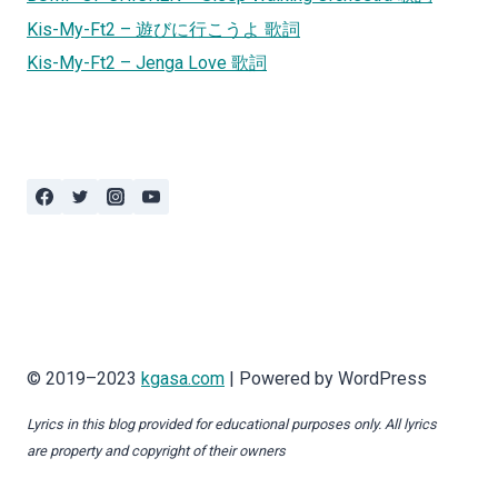
Kis-My-Ft2 – 遊びに行こうよ 歌詞
Kis-My-Ft2 – Jenga Love 歌詞
© 2019–2023
kgasa.com
| Powered by WordPress
Lyrics in this blog provided for educational purposes only. All lyrics
are property and copyright of their owners