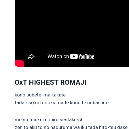
OxT HIGHEST ROMAJI
kono subete ima kakete
tada risō ni todoku made kono te nobashite
me no mae ni nobiru sentaku-shi
zen to aku to no haguruma wa iku tada hito-tsu dake