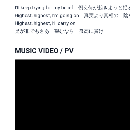
I’ll keep trying for my belief 例え何が起きよう
Highest, highest, I’m going on 真実より真相の
Highest, highest, I’ll carry on
是が非でもさあ 望むなら 孤高に貫け
MUSIC VIDEO / PV