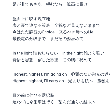
是が非でもさあ 望むなら 孤高に貫け
盤面上に映す現在地
表と裏で連なる策略 全貌など見えないままで
今はただ静観のChoice 来るべき時へのLie
最後尾の分岐まで まだその姿潜めて
In the light 誰も知らない In the night 誰より強い
覚悟と思想 宿した欲望 この胸に秘めて
Highest, highest, I’m going on 称賛のない栄光
Highest, highest, I’ll carry on 光よりも頂へ 
目の前に伸びる選択肢
迷わずに今歯車は行く 望んだ通りの結末へ