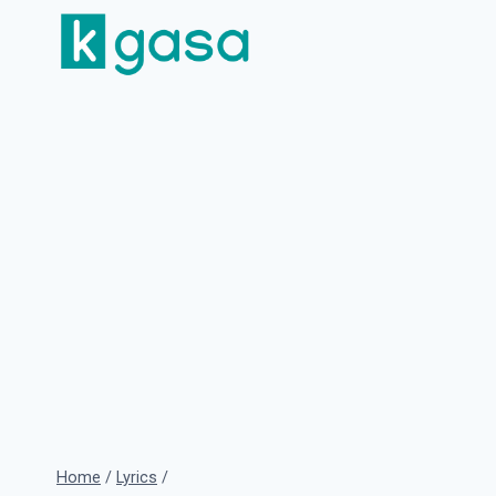
Skip
to
content
Home
/
Lyrics
/