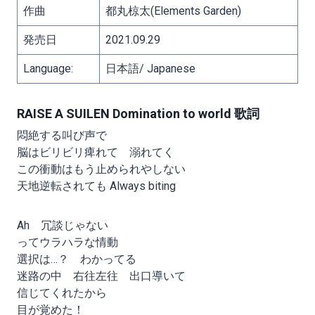
作曲
都丸椋太(Elements Garden)
発売日
2021.09.29
Language:
日本語/ Japanese
RAISE A SUILEN Domination to world 歌詞
悶絶する叫び声で
脳はビリビリ痺れて 溺れてく
この衝動はもう止められやしない
天地逆転されても Always biting
Ah 冗談じゃない
ってウラハラな情動
選択は…？ わかってる
迷路の中 右往左往 出口導いて
信じてくれたから
目が覚めた！