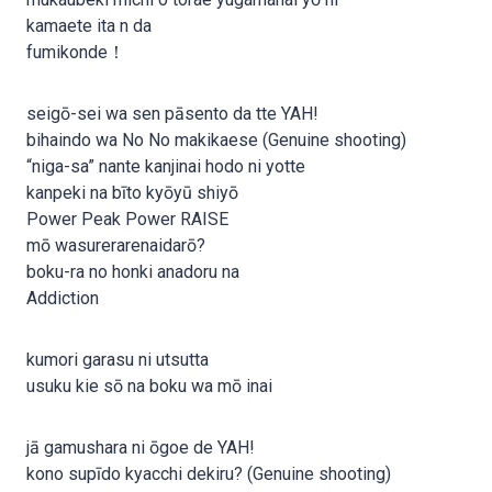
kamaete ita n da
fumikonde！
seigō-sei wa sen pāsento da tte YAH!
bihaindo wa No No makikaese (Genuine shooting)
“niga-sa” nante kanjinai hodo ni yotte
kanpeki na bīto kyōyū shiyō
Power Peak Power RAISE
mō wasurerarenaidarō?
boku-ra no honki anadoru na
Addiction
kumori garasu ni utsutta
usuku kie sō na boku wa mō inai
jā gamushara ni ōgoe de YAH!
kono supīdo kyacchi dekiru? (Genuine shooting)