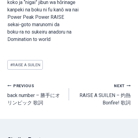
koko ja “nigai” jibun wa hōrinage
kanpeki na boku ni fu kanō wa nai
Power Peak Power RAISE
sekai-goto marunomi da
boku-ra no sukeiru anadoru na
Domination to world
Post
#
RAISE A SUILEN
Tags:
Post
PREVIOUS
NEXT
navigation
back number – 勝手にオ
RAISE A SUILEN – 灼熱
リンピック 歌詞
Bonfire! 歌詞