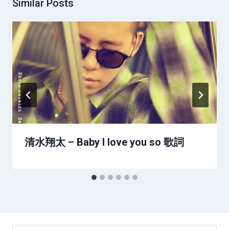
Similar Posts
清水翔太 – Baby I love you so 歌詞