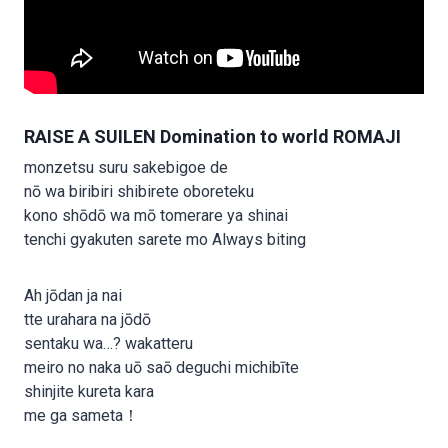
RAISE A SUILEN Domination to world ROMAJI
monzetsu suru sakebigoe de
nō wa biribiri shibirete oboreteku
kono shōdō wa mō tomerare ya shinai
tenchi gyakuten sarete mo Always biting
Ah jōdan ja nai
tte urahara na jōdō
sentaku wa…? wakatteru
meiro no naka uō saō deguchi michibīte
shinjite kureta kara
me ga sameta！