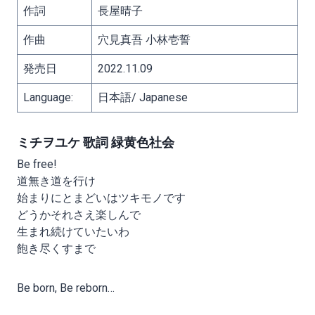
作詞
長屋晴子
作曲
穴見真吾 小林壱誓
発売日
2022.11.09
Language:
日本語/ Japanese
ミチヲユケ 歌詞 緑黄色社会
Be free!
道無き道を行け
始まりにとまどいはツキモノです
どうかそれさえ楽しんで
生まれ続けていたいわ
飽き尽くすまで
Be born, Be reborn…