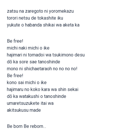
zatsu na zaregoto ni yoromekazu
torori netsu de tokashite iku
yukute o habanda shikai wa aketa ka
Be free!
michi naki michi o ike
hajimari ni tomadoi wa tsukimono desu
dō ka sore sae tanoshinde
mono ni shichaetaraoh no no no no!
Be free!
kono sai michi o ike
hajimaru no koko kara wa shin sekai
dō ka watakushi o tanoshinde
umaretsuzukete itai wa
akitsukusu made
Be born Be reborn…