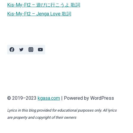
Kis-My-Ft2 – 遊びに行こうよ 歌詞
Kis-My-Ft2 – Jenga Love 歌詞
© 2019–2023
kgasa.com
| Powered by WordPress
Lyrics in this blog provided for educational purposes only. All lyrics
are property and copyright of their owners