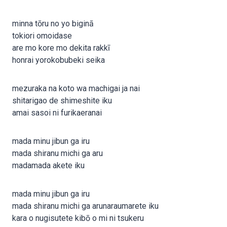
minna tōru no yo biginā
tokiori omoidase
are mo kore mo dekita rakkī
honrai yorokobubeki seika
mezuraka na koto wa machigai ja nai
shitarigao de shimeshite iku
amai sasoi ni furikaeranai
mada minu jibun ga iru
mada shiranu michi ga aru
madamada akete iku
mada minu jibun ga iru
mada shiranu michi ga arunaraumarete iku
kara o nugisutete kibō o mi ni tsukeru