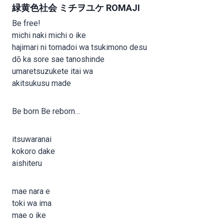
緑黄色社会 ミチヲユケ ROMAJI
Be free!
michi naki michi o ike
hajimari ni tomadoi wa tsukimono desu
dō ka sore sae tanoshinde
umaretsuzukete itai wa
akitsukusu made
Be born Be reborn…
itsuwaranai
kokoro dake
aishiteru
mae nara e
toki wa ima
mae o ike