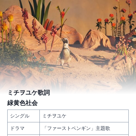
ミチヲユケ歌詞
緑黄色社会
シングル
ミチヲユケ
ドラマ
「ファーストペンギン」主題歌