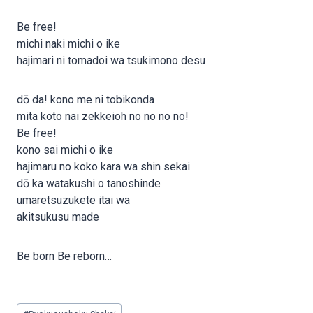
Be free!
michi naki michi o ike
hajimari ni tomadoi wa tsukimono desu
dō da! kono me ni tobikonda
mita koto nai zekkeioh no no no no!
Be free!
kono sai michi o ike
hajimaru no koko kara wa shin sekai
dō ka watakushi o tanoshinde
umaretsuzukete itai wa
akitsukusu made
Be born Be reborn…
Post