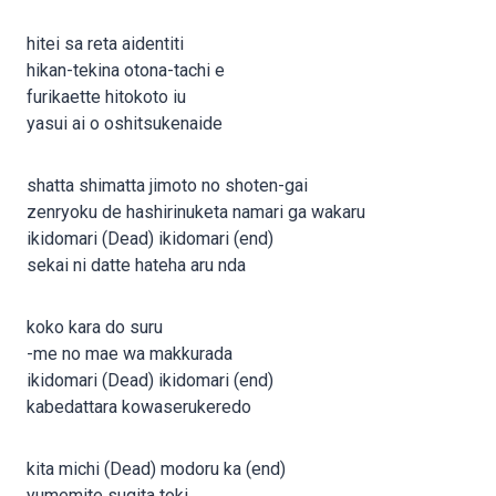
hitei sa reta aidentiti
hikan-tekina otona-tachi e
furikaette hitokoto iu
yasui ai o oshitsukenaide
shatta shimatta jimoto no shoten-gai
zenryoku de hashirinuketa namari ga wakaru
ikidomari (Dead) ikidomari (end)
sekai ni datte hateha aru nda
koko kara do suru
-me no mae wa makkurada
ikidomari (Dead) ikidomari (end)
kabedattara kowaserukeredo
kita michi (Dead) modoru ka (end)
yumemite sugita toki