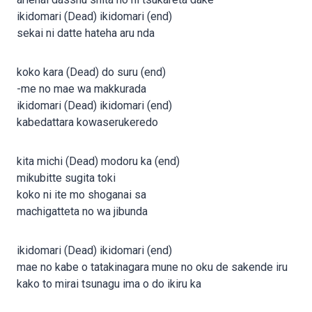
ikidomari (Dead) ikidomari (end)
sekai ni datte hateha aru nda
koko kara (Dead) do suru (end)
-me no mae wa makkurada
ikidomari (Dead) ikidomari (end)
kabedattara kowaserukeredo
kita michi (Dead) modoru ka (end)
mikubitte sugita toki
koko ni ite mo shoganai sa
machigatteta no wa jibunda
ikidomari (Dead) ikidomari (end)
mae no kabe o tatakinagara mune no oku de sakende iru
kako to mirai tsunagu ima o do ikiru ka