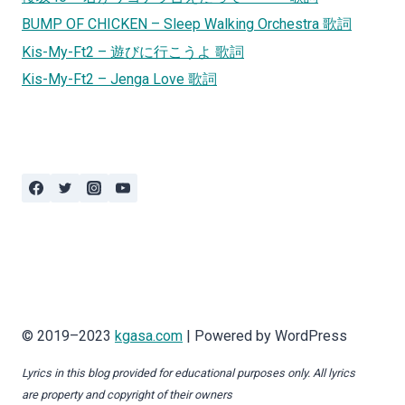
BUMP OF CHICKEN – Sleep Walking Orchestra 歌詞
Kis-My-Ft2 – 遊びに行こうよ 歌詞
Kis-My-Ft2 – Jenga Love 歌詞
© 2019–2023
kgasa.com
| Powered by WordPress
Lyrics in this blog provided for educational purposes only. All lyrics
are property and copyright of their owners