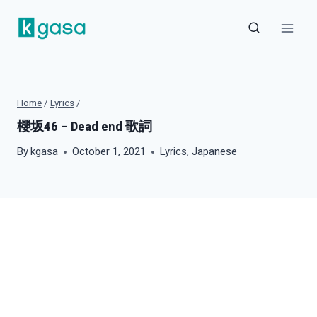
Skip
to
content
Home
/
Lyrics
/
櫻坂46 – Dead end 歌詞
By
kgasa
October 1, 2021
Lyrics
,
Japanese