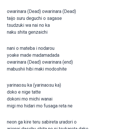
owarinara (Dead) owarinara (Dead)
taijo suru deguchi o sagase
tsudzuki wa nai no ka
naku shita genzaichi
nani o mateba i nodarou
yoake made madamadada
owarinara (Dead) owarinara (end)
mabushii hibi maki modoshite
yarinaosu ka (yarinaosu ka)
doko e nige tatte
dokoni mo michi wanai
migi mo hidari mo fusaga reta ne
neon ga kire teru sabireta uradori o
arienai dasshu shita no ni tsukareta dake