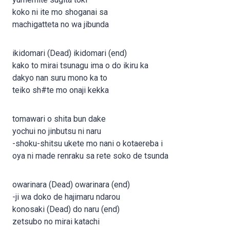
koko ni ite mo shoganai sa
machigatteta no wa jibunda
ikidomari (Dead) ikidomari (end)
kako to mirai tsunagu ima o do ikiru ka
dakyo nan suru mono ka to
teiko sh#te mo onaji kekka
tomawari o shita bun dake
yochui no jinbutsu ni naru
-shoku-shitsu ukete mo nani o kotaereba i
oya ni made renraku sa rete soko de tsunda
owarinara (Dead) owarinara (end)
-ji wa doko de hajimaru ndarou
konosaki (Dead) do naru (end)
zetsubo no mirai katachi