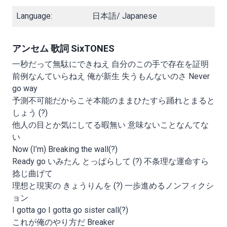
Language:
日本語/ Japanese
アンセム 歌詞 SixTONES
一秒だって無駄にできねえ 自分のこの手で存在を証明
前例なんていらねえ 俺が新生 失うもんないのさ Never
go way
予測不可能だからこそ本能のままひたすら踊れとまると
しょう (?)
他人の目とか気にしてる暇無い 意味ないことなんてな
い
Now (I’m) Breaking the wall(?)
Ready go いみたん とっぱらして (?) 不条理な運命すら
捻じ曲げて
理想と現実の きょうりんを (?) 一歩進めるノンフィクシ
ョン
I gotta go I gotta go sister call(?)
これが俺のやり方だ Breaker