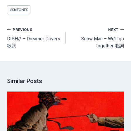
Post
#
SixTONES
Tags:
Post
PREVIOUS
NEXT
navigation
DISH// – Dreamer Drivers
Snow Man – We’ll go
歌詞
together 歌詞
Similar Posts