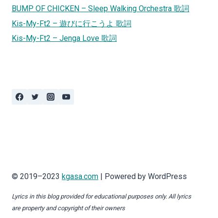
BUMP OF CHICKEN – Sleep Walking Orchestra 歌詞
Kis-My-Ft2 – 遊びに行こうよ 歌詞
Kis-My-Ft2 – Jenga Love 歌詞
© 2019–2023
kgasa.com
| Powered by WordPress
Lyrics in this blog provided for educational purposes only. All lyrics
are property and copyright of their owners