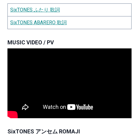
SixTONES ふたり 歌詞
SixTONES ABARERO 歌詞
MUSIC VIDEO / PV
SixTONES アンセム ROMAJI