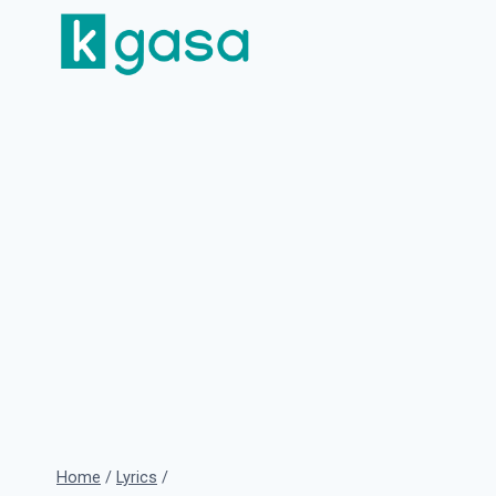
Skip
to
content
Home
/
Lyrics
/