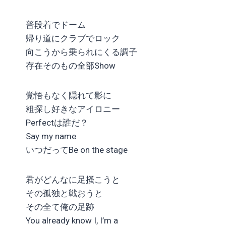
普段着でドーム
帰り道にクラブでロック
向こうから乗られにくる調子
存在そのもの全部Show
覚悟もなく隠れて影に
粗探し好きなアイロニー
Perfectは誰だ？
Say my name
いつだってBe on the stage
君がどんなに足掻こうと
その孤独と戦おうと
その全て俺の足跡
You already know I, I’m a