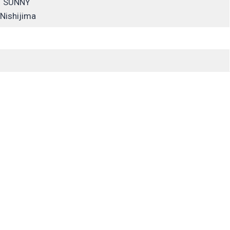
・SUNNY
Nishijima