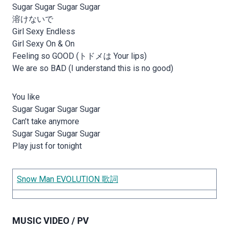
Sugar Sugar Sugar Sugar
溶けないで
Girl Sexy Endless
Girl Sexy On & On
Feeling so GOOD (トドメは Your lips)
We are so BAD (I understand this is no good)
You like
Sugar Sugar Sugar Sugar
Can’t take anymore
Sugar Sugar Sugar Sugar
Play just for tonight
Snow Man EVOLUTION 歌詞
MUSIC VIDEO / PV