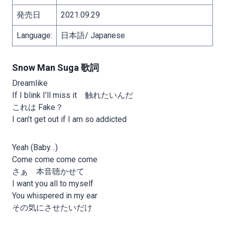
発売日
2021.09.29
Language:
日本語/ Japanese
Snow Man Suga 歌詞
Dreamlike
If I blink I’ll miss it 触れたいんだ
これは Fake？
I can’t get out if I am so addicted
Yeah (Baby…)
Come come come come
さぁ 本音聴かせて
I want you all to myself
You whispered in my ear
その気にさせたいだけ