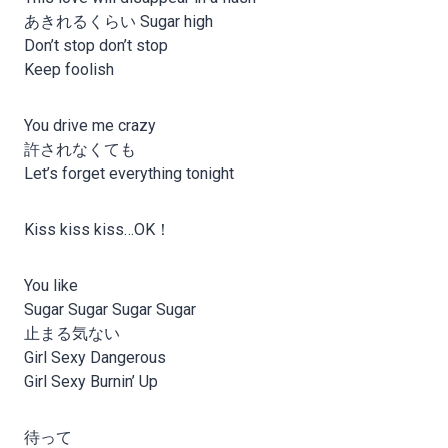
あきれるくらい Sugar high
Don’t stop don’t stop
Keep foolish
You drive me crazy
許されなくても
Let’s forget everything tonight
Kiss kiss kiss…OK！
You like
Sugar Sugar Sugar Sugar
止まる気ない
Girl Sexy Dangerous
Girl Sexy Burnin’ Up
待って