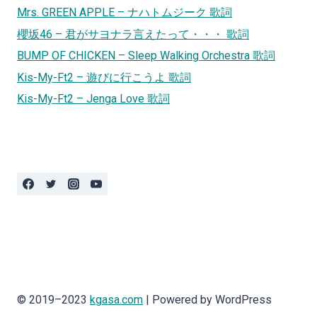
Mrs. GREEN APPLE – ナハトムジーク 歌詞
櫻坂46 – 君がサヨナラ言えたって・・・ 歌詞
BUMP OF CHICKEN – Sleep Walking Orchestra 歌詞
Kis-My-Ft2 – 遊びに行こうよ 歌詞
Kis-My-Ft2 – Jenga Love 歌詞
© 2019–2023
kgasa.com
| Powered by WordPress