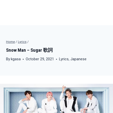
Home
/
Lyrics
/
Snow Man – Sugar 歌詞
By
kgasa
October 29, 2021
Lyrics
,
Japanese