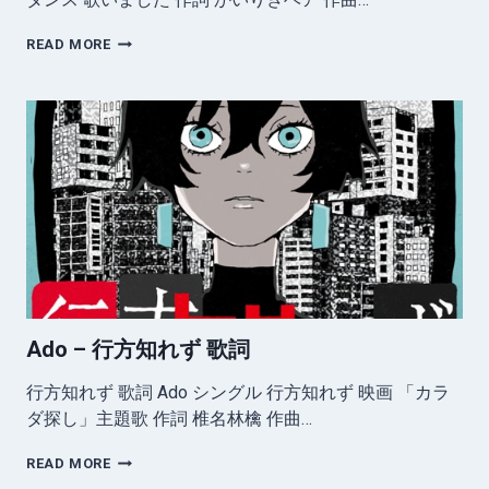
ADO
READ MORE
–
ダ
ー
リ
ン
ダ
ン
ス
歌
い
ま
し
た
歌
Ado – 行方知れず 歌詞
詞
行方知れず 歌詞 Ado シングル 行方知れず 映画 「カラ
ダ探し」主題歌 作詞 椎名林檎 作曲…
ADO
READ MORE
–