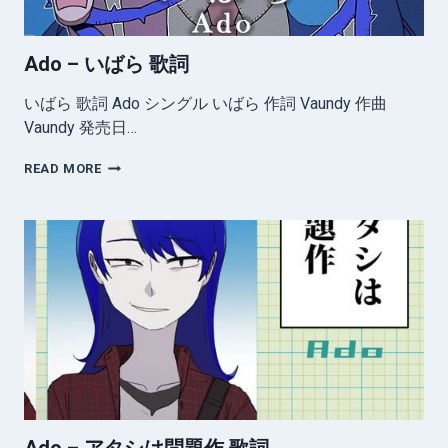
歌)
Ado – いばら 歌詞
いばら 歌詞 Ado シングル いばら 作詞 Vaundy 作曲
Vaundy 発売日…
ADO
READ MORE
–
い
ば
ら
歌
詞