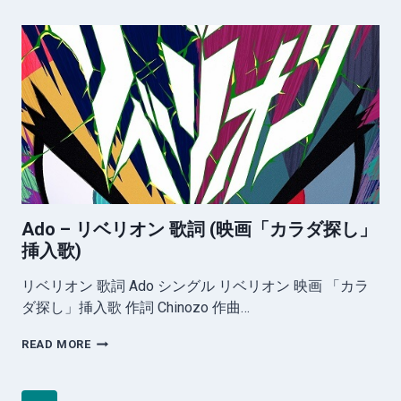
行
方
知
れ
ず
歌
詞
Ado – リベリオン 歌詞 (映画「カラダ探し」
挿入歌)
リベリオン 歌詞 Ado シングル リベリオン 映画 「カラ
ダ探し」挿入歌 作詞 Chinozo 作曲…
ADO
READ MORE
–
リ
ベ
Page