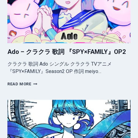
ト
レ
デ
ィ
オ
歌
詞
Ado – クラクラ 歌詞 『SPY×FAMILY』OP2
クラクラ 歌詞 Ado シングル クラクラ TVアニメ
『SPY×FAMILY』Season2 OP 作詞 meiyo…
ADO
READ MORE
–
ク
ラ
ク
ラ
歌
詞
『SPY×FAMILY』
OP2