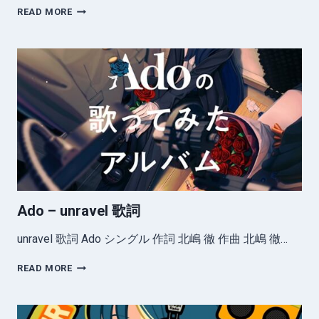
ADO
READ MORE
–
ブ
リ
キ
ノ
ダ
ン
ス
歌
詞
Ado – unravel 歌詞
unravel 歌詞 Ado シングル 作詞 北嶋 徹 作曲 北嶋 徹…
ADO
READ MORE
–
UNRAVEL
歌