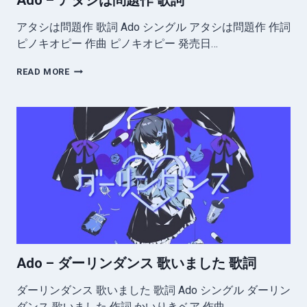
Ado – アタシは問題作 歌詞
アタシは問題作 歌詞 Ado シングル アタシは問題作 作詞
ピノキオピー 作曲 ピノキオピー 発売日…
ADO
READ MORE
–
ア
タ
シ
は
問
題
作
歌
詞
Ado – ダーリンダンス 歌いました 歌詞
ダーリンダンス 歌いました 歌詞 Ado シングル ダーリン
ダンス 歌いました 作詞 かいりきベア 作曲…