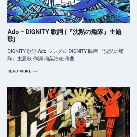
Ado – DIGNITY 歌詞 (『沈黙の艦隊』主題
歌)
DIGNITY 歌詞 Ado シングル DIGNITY 映画 『沈黙の艦
隊』主題歌 作詞 稲葉浩志 作曲…
ADO
READ MORE
–
DIGNITY
歌
詞
(『沈
黙
の
艦
隊』
主
題