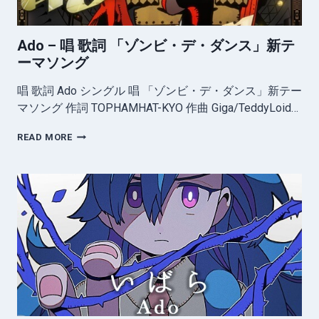
歌)
Ado – 唱 歌詞 「ゾンビ・デ・ダンス」新テ
ーマソング
唱 歌詞 Ado シングル 唱 「ゾンビ・デ・ダンス」新テー
マソング 作詞 TOPHAMHAT-KYO 作曲 Giga/TeddyLoid…
ADO
READ MORE
–
唱
歌
詞
「ゾ
ン
ビ・
デ・
ダ
ン
ス」
新
テ