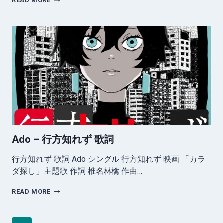
READ MORE
–
ダ
ー
リ
ン
ダ
ン
ス
歌
い
ま
し
た
歌
Ado – 行方知れず 歌詞
詞
行方知れず 歌詞 Ado シングル 行方知れず 映画 「カラ
ダ探し」主題歌 作詞 椎名林檎 作曲…
ADO
READ MORE
–
行
方
Page