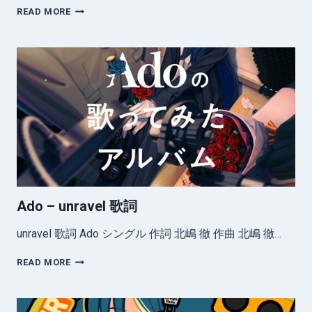
ADO
READ MORE
–
ブ
リ
キ
ノ
ダ
ン
ス
歌
詞
Ado – unravel 歌詞
unravel 歌詞 Ado シングル 作詞 北嶋 徹 作曲 北嶋 徹…
ADO
READ MORE
–
UNRAVEL
歌