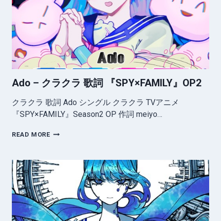
ト
レ
デ
ィ
オ
歌
詞
Ado – クラクラ 歌詞 『SPY×FAMILY』OP2
クラクラ 歌詞 Ado シングル クラクラ TVアニメ
『SPY×FAMILY』Season2 OP 作詞 meiyo…
ADO
READ MORE
–
ク
ラ
ク
ラ
歌
詞
『SPY×FAMILY』
OP2