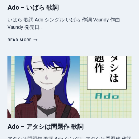
ー
Ado – いばら 歌詞
マ
ソ
いばら 歌詞 Ado シングル いばら 作詞 Vaundy 作曲
ン
グ
Vaundy 発売日…
ADO
READ MORE
–
い
ば
ら
歌
詞
Ado – アタシは問題作 歌詞
アタシは問題作 歌詞 Ado シングル アタシは問題作 作詞