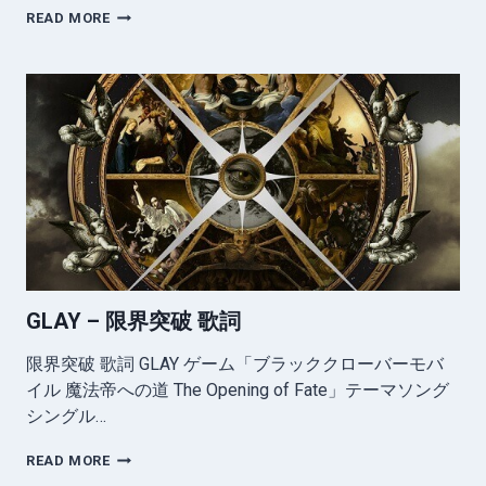
GLAY
READ MORE
–
海
峡
の
街
に
て
歌
詞
GLAY – 限界突破 歌詞
限界突破 歌詞 GLAY ゲーム「ブラッククローバーモバ
イル 魔法帝への道 The Opening of Fate」テーマソング
シングル…
GLAY
READ MORE
–