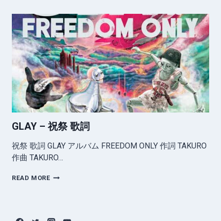
限
界
突
破
歌
詞
GLAY – 祝祭 歌詞
祝祭 歌詞 GLAY アルバム FREEDOM ONLY 作詞 TAKURO
作曲 TAKURO…
GLAY
READ MORE
–
祝
祭
歌