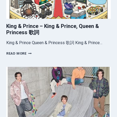
King & Prince – King & Prince, Queen &
Princess 歌詞
King & Prince Queen & Princess 歌詞 King & Prince…
KING
READ MORE
&
PRINCE
–
KING
&
PRINCE,
QUEEN
&
PRINCESS
歌
詞