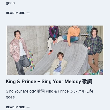
goes…
KING
READ MORE
&
PRINCE
–
NIGHT
DRIVE
GROOVIN’
歌
詞
King & Prince – Sing Your Melody 歌詞
Sing Your Melody 歌詞 King & Prince シングル Life
goes…
KING
READ MORE