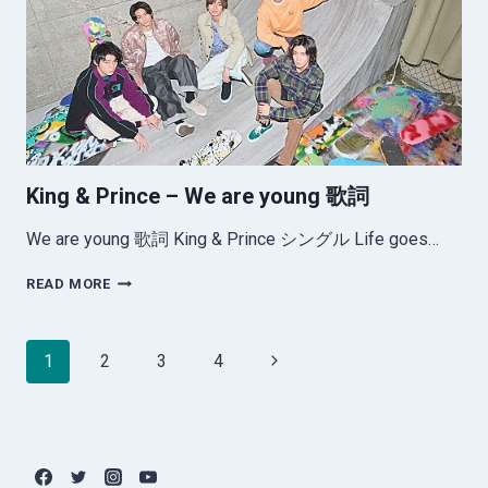
詞
King & Prince – We are young 歌詞
We are young 歌詞 King & Prince シングル Life goes…
KING
READ MORE
&
PRINCE
–
Page
Next
1
2
3
4
WE
navigation
ARE
Page
YOUNG
歌
詞