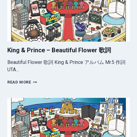
の
歌
詞
King & Prince – Beautiful Flower 歌詞
Beautiful Flower 歌詞 King & Prince アルバム Mr.5 作詞
UTA…
KING
READ MORE
&
PRINCE
–
BEAUTIFUL
FLOWER
歌
詞