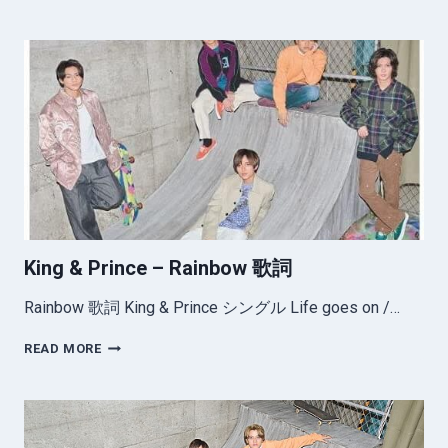
&
PRINCE
–
SING
YOUR
MELODY
歌
詞
King & Prince – Rainbow 歌詞
Rainbow 歌詞 King & Prince シングル Life goes on /…
KING
READ MORE
&
PRINCE
–
RAINBOW
歌