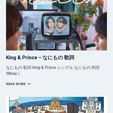
–
MY
LOVE
SONG
歌
詞
King & Prince – なにもの 歌詞
なにもの 歌詞 King & Prince シングル なにもの 作詞
YAmai /…
KING
READ MORE
&
PRINCE
–
な
に
も