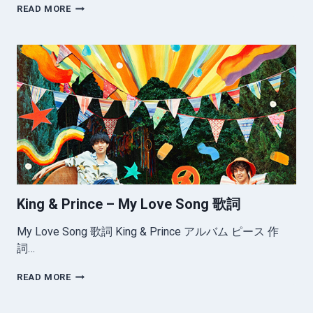
KING
READ MORE
&
PRINCE
–
MAGIC
WORD
歌
詞
King & Prince – My Love Song 歌詞
My Love Song 歌詞 King & Prince アルバム ピース 作
詞…
KING
READ MORE
&
PRINCE