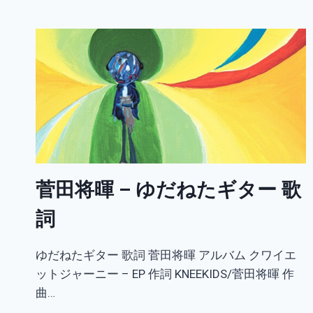
美
し
い
生
き
物
歌
詞
菅田将暉 – ゆだねたギター 歌
詞
ゆだねたギター 歌詞 菅田将暉 アルバム クワイエ
ットジャーニー – EP 作詞 KNEEKIDS/菅田将暉 作
曲…