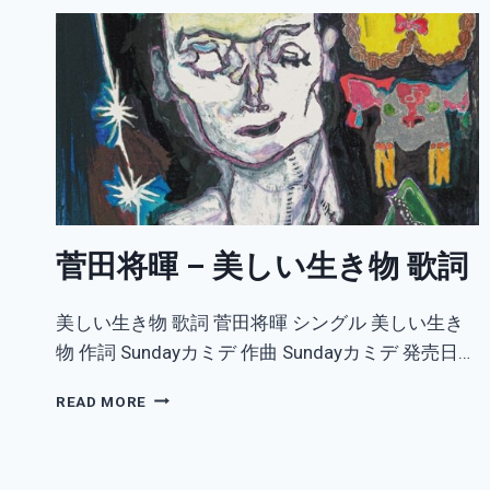
菅田将暉 – 美しい生き物 歌詞
美しい生き物 歌詞 菅田将暉 シングル 美しい生き
物 作詞 Sundayカミデ 作曲 Sundayカミデ 発売日…
菅
READ MORE
田
将
暉
–