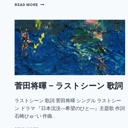
菅
READ MORE
田
将
暉
–
ゆ
だ
ね
た
ギ
タ
ー
歌
詞
菅田将暉 – ラストシーン 歌詞
ラストシーン 歌詞 菅田将暉 シングル ラストシー
ン ドラマ 『日本沈没―希望のひと―』主題歌 作詞
石崎ひゅｰい 作曲…
菅