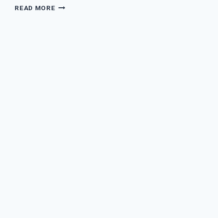
菅
READ MORE
田
将
暉
–
ク
ワ
イ
エ
ッ
ト
ジ
ャ
ー
ニ
ー
歌
詞