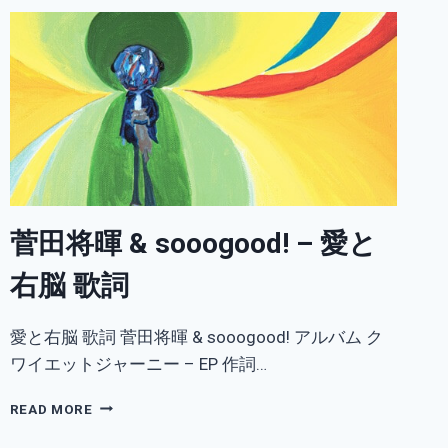
菅田将暉 & sooogood! – 愛と
右脳 歌詞
愛と右脳 歌詞 菅田将暉 & sooogood! アルバム ク
ワイエットジャーニー – EP 作詞…
菅
READ MORE
田
将