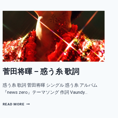
暉
&
SOOOGOOD!
–
愛
と
右
脳
歌
詞
菅田将暉 – 惑う糸 歌詞
惑う糸 歌詞 菅田将暉 シングル 惑う糸 アルバム
『news zero』テーマソング 作詞 Vaundy…
菅
READ MORE
田
将