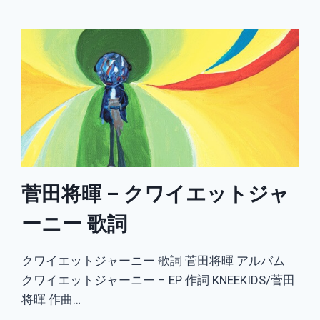
田
将
暉
–
八
月
の
エ
イ
リ
ア
ン
歌
菅田将暉 – クワイエットジャ
詞
ーニー 歌詞
クワイエットジャーニー 歌詞 菅田将暉 アルバム
クワイエットジャーニー – EP 作詞 KNEEKIDS/菅田
将暉 作曲…