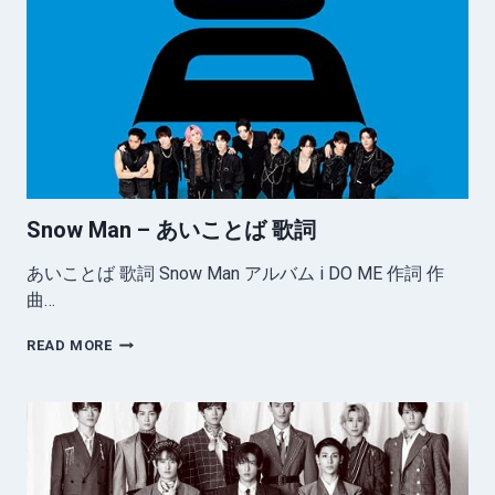
歌
詞
Snow Man – あいことば 歌詞
あいことば 歌詞 Snow Man アルバム i DO ME 作詞 作
曲…
SNOW
READ MORE
MAN
–
あ
い
こ
と
ば