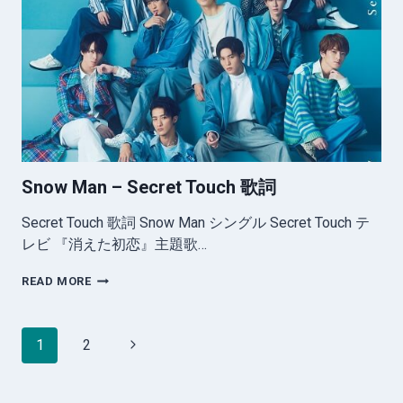
チ
バ
ン
ボ
シ
歌
詞
Snow Man – Secret Touch 歌詞
Secret Touch 歌詞 Snow Man シングル Secret Touch テ
レビ 『消えた初恋』主題歌…
SNOW
READ MORE
MAN
–
SECRET
Page
Next
1
2
TOUCH
navigation
歌
Page
詞