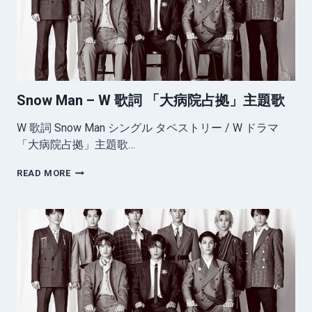
歌
詞
Snow Man – W 歌詞 「大病院占拠」主題歌
W 歌詞 Snow Man シングル タペストリー / W ドラマ
「大病院占拠」主題歌…
SNOW
READ MORE
MAN
–
W
歌
詞
「大
病
院
占
拠」