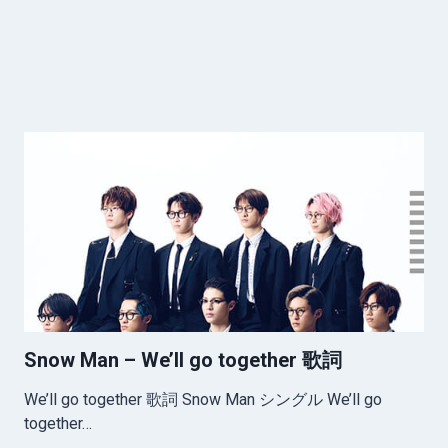
Snow Man – We’ll go together 歌詞
We’ll go together 歌詞 Snow Man シングル We’ll go
together…