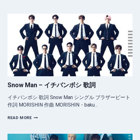
MAN
–
ブ
ラ
ザ
ー
ビ
ー
ト
歌
詞
Snow Man – イチバンボシ 歌詞
イチバンボシ 歌詞 Snow Man シングル ブラザービート
作詞 MORISHIN 作曲 MORISHIN・baku…
SNOW
READ MORE
MAN
–
イ