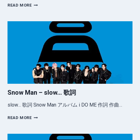
SNOW
READ MORE
MAN
–
WE’LL
GO
TOGETHER
歌
詞
Snow Man – slow… 歌詞
slow… 歌詞 Snow Man アルバム i DO ME 作詞 作曲…
SNOW
READ MORE
MAN
–
SLOW…