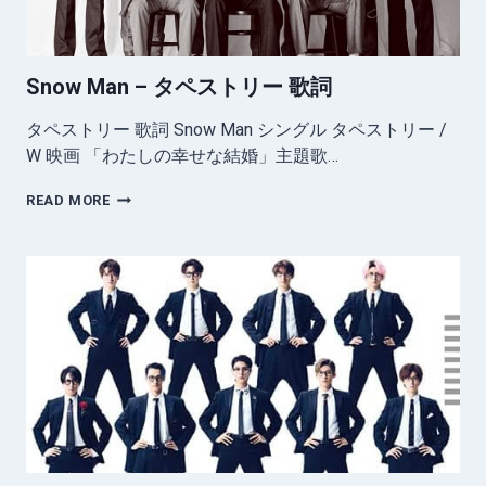
主
題
歌
Snow Man – タペストリー 歌詞
タペストリー 歌詞 Snow Man シングル タペストリー /
W 映画 「わたしの幸せな結婚」主題歌…
SNOW
READ MORE
MAN
–
タ
ペ
ス
ト
リ
ー
歌
詞