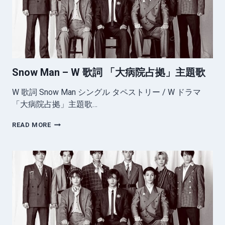
歌
詞
Snow Man – W 歌詞 「大病院占拠」主題歌
W 歌詞 Snow Man シングル タペストリー / W ドラマ
「大病院占拠」主題歌…
SNOW
READ MORE
MAN
–
W
歌
詞
「大
病
院
占
拠」