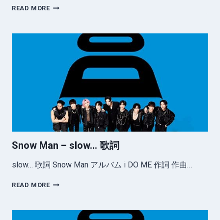
SNOW
READ MORE
MAN
–
WE’LL
GO
TOGETHER
歌
詞
Snow Man – slow… 歌詞
slow… 歌詞 Snow Man アルバム i DO ME 作詞 作曲…
SNOW
READ MORE
MAN
–
SLOW…