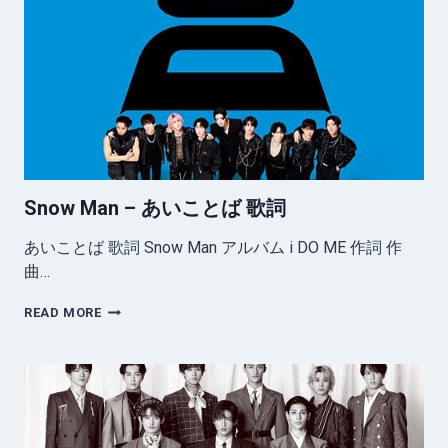
歌
詞
Snow Man – あいことば 歌詞
あいことば 歌詞 Snow Man アルバム i DO ME 作詞 作
曲…
SNOW
READ MORE
MAN
–
あ
い
こ
と
ば