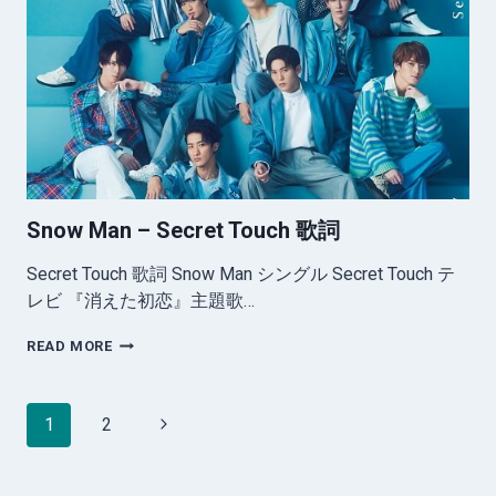
チ
バ
ン
ボ
シ
歌
詞
Snow Man – Secret Touch 歌詞
Secret Touch 歌詞 Snow Man シングル Secret Touch テ
レビ 『消えた初恋』主題歌…
SNOW
READ MORE
MAN
–
SECRET
Page
Next
1
2
TOUCH
navigation
歌
Page
詞