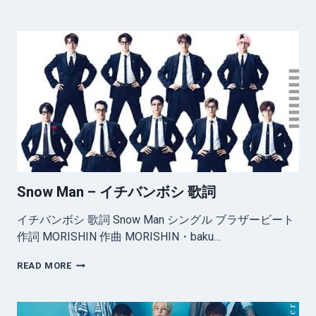
MAN
–
ブ
ラ
ザ
ー
ビ
ー
ト
歌
詞
Snow Man – イチバンボシ 歌詞
イチバンボシ 歌詞 Snow Man シングル ブラザービート
作詞 MORISHIN 作曲 MORISHIN・baku…
SNOW
READ MORE
MAN
–
イ