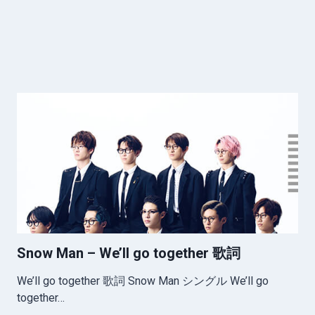
Snow Man – We’ll go together 歌詞
We’ll go together 歌詞 Snow Man シングル We’ll go
together…