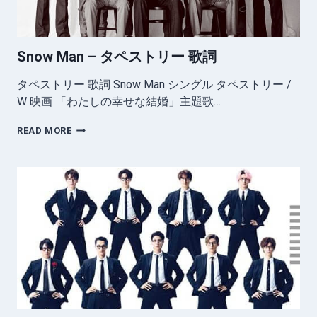
主
題
歌
Snow Man – タペストリー 歌詞
タペストリー 歌詞 Snow Man シングル タペストリー /
W 映画 「わたしの幸せな結婚」主題歌…
SNOW
READ MORE
MAN
–
タ
ペ
ス
ト
リ
ー
歌
詞