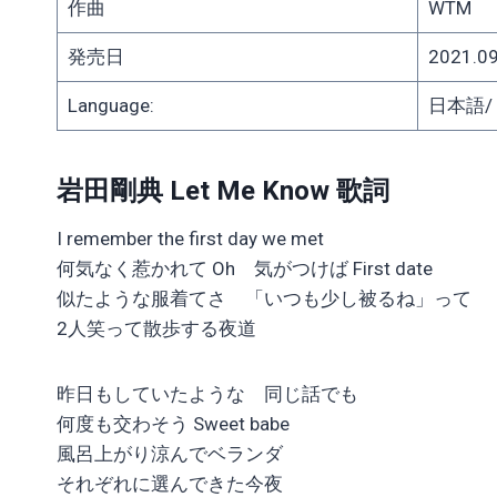
作曲
WTM
発売日
2021.09
Language:
日本語/ J
岩田剛典 Let Me Know 歌詞
I remember the first day we met
何気なく惹かれて Oh 気がつけば First date
似たような服着てさ 「いつも少し被るね」って
2人笑って散歩する夜道
昨日もしていたような 同じ話でも
何度も交わそう Sweet babe
風呂上がり涼んでベランダ
それぞれに選んできた今夜