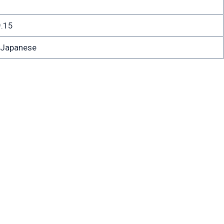
.15
apanese