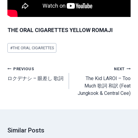
THE ORAL CIGARETTES YELLOW ROMAJI
Post
#
THE ORAL CIGARETTES
Tags:
Post
PREVIOUS
NEXT
navigation
ロクデナシ – 眼差し 歌詞
The Kid LAROI – Too
Much 歌詞 和訳 (Feat
Jungkook & Central Cee)
Similar Posts