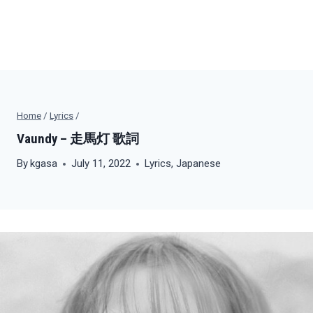
Home
/
Lyrics
/
Vaundy – 走馬灯 歌詞
By
kgasa
July 11, 2022
Lyrics
,
Japanese