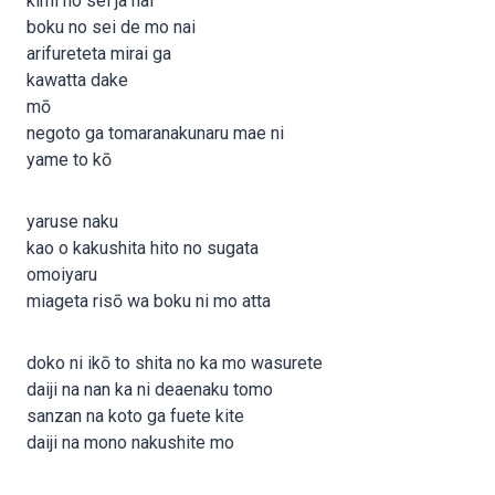
kimi no sei ja nai
boku no sei de mo nai
arifureteta mirai ga
kawatta dake
mō
negoto ga tomaranakunaru mae ni
yame to kō
yaruse naku
kao o kakushita hito no sugata
omoiyaru
miageta risō wa boku ni mo atta
doko ni ikō to shita no ka mo wasurete
daiji na nan ka ni deaenaku tomo
sanzan na koto ga fuete kite
daiji na mono nakushite mo