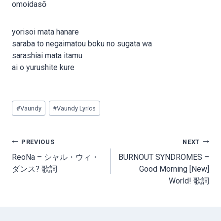
omoidasō
yorisoi mata hanare
saraba to negaimatou boku no sugata wa
sarashiai mata itamu
ai o yurushite kure
Post
#
Vaundy
#
Vaundy Lyrics
Tags:
Post
PREVIOUS
NEXT
navigation
ReoNa – シャル・ウィ・
BURNOUT SYNDROMES –
ダンス? 歌詞
Good Morning [New]
World! 歌詞