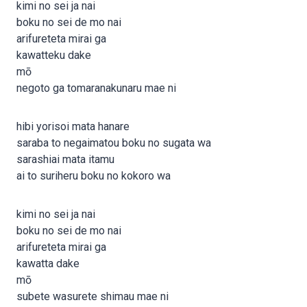
kimi no sei ja nai
boku no sei de mo nai
arifureteta mirai ga
kawatteku dake
mō
negoto ga tomaranakunaru mae ni
hibi yorisoi mata hanare
saraba to negaimatou boku no sugata wa
sarashiai mata itamu
ai to suriheru boku no kokoro wa
kimi no sei ja nai
boku no sei de mo nai
arifureteta mirai ga
kawatta dake
mō
subete wasurete shimau mae ni