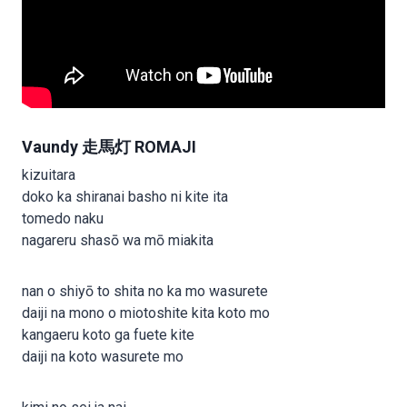
Vaundy 走馬灯 ROMAJI
kizuitara
doko ka shiranai basho ni kite ita
tomedo naku
nagareru shasō wa mō miakita
nan o shiyō to shita no ka mo wasurete
daiji na mono o miotoshite kita koto mo
kangaeru koto ga fuete kite
daiji na koto wasurete mo