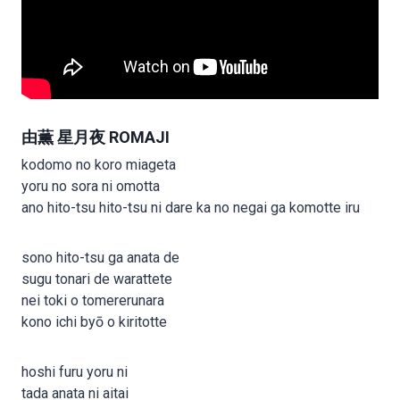
由薫 星月夜 ROMAJI
kodomo no koro miageta
yoru no sora ni omotta
ano hito-tsu hito-tsu ni dare ka no negai ga komotte iru
sono hito-tsu ga anata de
sugu tonari de warattete
nei toki o tomererunara
kono ichi byō o kiritotte
hoshi furu yoru ni
tada anata ni aitai