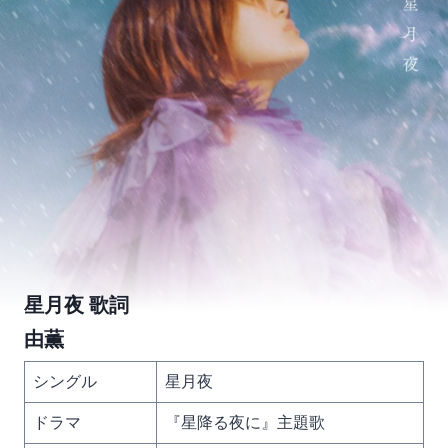
星月夜 歌詞
由薫
シングル
星月夜
ドラマ
『星降る夜に』主題歌