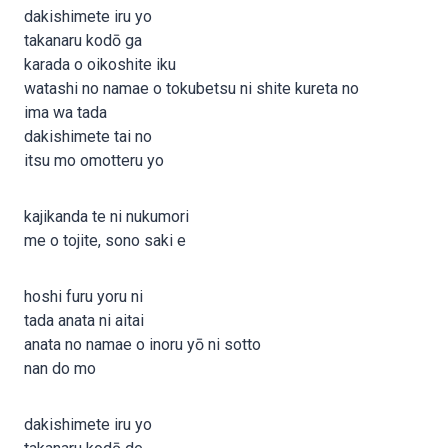
dakishimete iru yo
takanaru kodō ga
karada o oikoshite iku
watashi no namae o tokubetsu ni shite kureta no
ima wa tada
dakishimete tai no
itsu mo omotteru yo
kajikanda te ni nukumori
me o tojite, sono saki e
hoshi furu yoru ni
tada anata ni aitai
anata no namae o inoru yō ni sotto
nan do mo
dakishimete iru yo