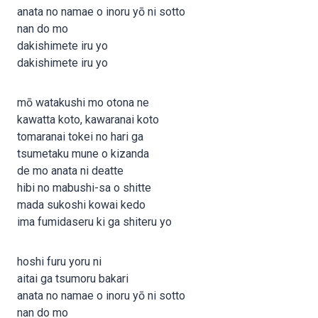
anata no namae o inoru yō ni sotto
nan do mo
dakishimete iru yo
dakishimete iru yo
mō watakushi mo otona ne
kawatta koto, kawaranai koto
tomaranai tokei no hari ga
tsumetaku mune o kizanda
de mo anata ni deatte
hibi no mabushi-sa o shitte
mada sukoshi kowai kedo
ima fumidaseru ki ga shiteru yo
hoshi furu yoru ni
aitai ga tsumoru bakari
anata no namae o inoru yō ni sotto
nan do mo