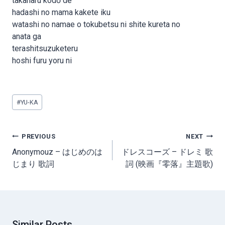
takanaru kodō de
hadashi no mama kakete iku
watashi no namae o tokubetsu ni shite kureta no
anata ga
terashitsuzuketeru
hoshi furu yoru ni
Post
#
YU-KA
Tags:
Post
PREVIOUS
NEXT
navigation
Anonymouz – はじめのは
ドレスコーズ – ドレミ 歌
じまり 歌詞
詞 (映画『零落』主題歌)
Similar Posts