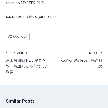
anata no MYSTERIOUS
sā, ichiban ī yaku o yarimashō
Post
#
Ziyoou-vachi
Tags:
Post
PREVIOUS
NEXT
navigation
岸田教団&THE明星ロケッ
Kep1er We Fresh 歌詞和
ツ – 転生したら剣でした
訳
歌詞
Similar Posts