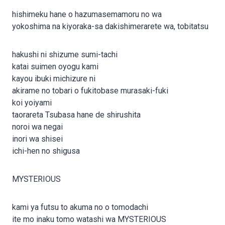
hishimeku hane o hazumasemamoru no wa
yokoshima na kiyoraka-sa dakishimerarete wa, tobitatsu
hakushi ni shizume sumi-tachi
katai suimen oyogu kami
kayou ibuki michizure ni
akirame no tobari o fukitobase murasaki-fuki
koi yoiyami
taorareta Tsubasa hane de shirushita
noroi wa negai
inori wa shisei
ichi-hen no shigusa
MYSTERIOUS
kami ya futsu to akuma no o tomodachi
ite mo inaku tomo watashi wa MYSTERIOUS