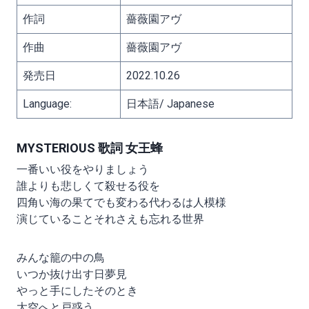
作詞
薔薇園アヴ
作曲
薔薇園アヴ
発売日
2022.10.26
Language:
日本語/ Japanese
MYSTERIOUS 歌詞 女王蜂
一番いい役をやりましょう
誰よりも悲しくて殺せる役を
四角い海の果てでも変わる代わるは人模様
演じていることそれさえも忘れる世界
みんな籠の中の鳥
いつか抜け出す日夢見
やっと手にしたそのとき
大空へと戸惑う