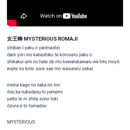
女王蜂 MYSTERIOUS ROMAJI
ichiban ī yaku o yarimashō
dare yori mo kanashiku te koroseru yaku o
shikakui umi no hate de mo kawarukawaru wa hito moyō
enjite iru koto sore sae mo wasureru sekai
minna kago no naka no tori
itsu ka nukedasu hi yumemi
yatto te ni shita sono toki
ōzora e to tomadou
MYSTERIOUS