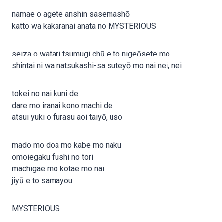
namae o agete anshin sasemashō
katto wa kakaranai anata no MYSTERIOUS
seiza o watari tsumugi chū e to nigeōsete mo
shintai ni wa natsukashi-sa suteyō mo nai nei, nei
tokei no nai kuni de
dare mo iranai kono machi de
atsui yuki o furasu aoi taiyō, uso
mado mo doa mo kabe mo naku
omoiegaku fushi no tori
machigae mo kotae mo nai
jiyū e to samayou
MYSTERIOUS