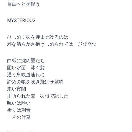
自由へと彷徨う
MYSTERIOUS
ひしめく羽を弾ませ護るのは
邪な清らかさ抱きしめられては、飛び立つ
白紙に沈め墨たち
固い水面 泳ぐ髪
通う息吹道連れに
諦めの帳を吹き飛ばせ紫吹
来い宵闇
手折られた翼 羽根で記した
呪いは願い
祈りは刺青
一片の仕草