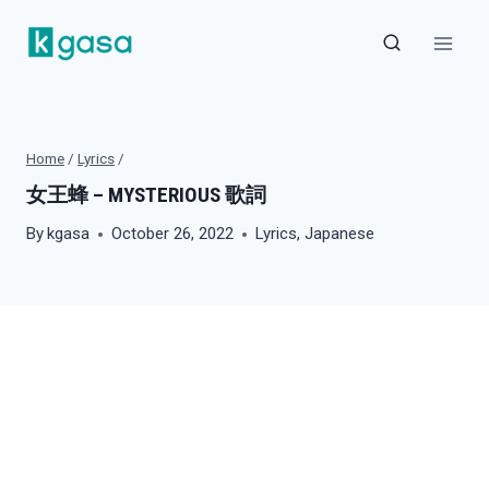
Skip
to
content
Home
/
Lyrics
/
女王蜂 – MYSTERIOUS 歌詞
By
kgasa
October 26, 2022
Lyrics
,
Japanese