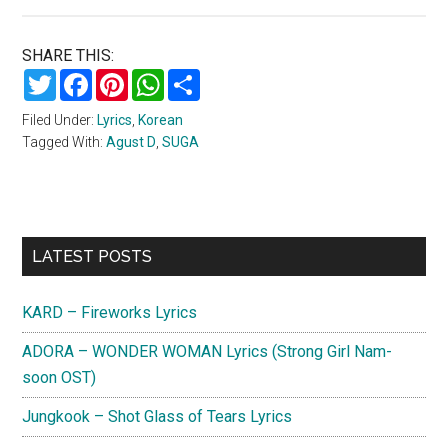
SHARE THIS:
Twitter
Facebook
Pinterest
WhatsApp
Share
Filed Under:
Lyrics
,
Korean
Tagged With:
Agust D
,
SUGA
Primary
LATEST POSTS
Sidebar
KARD – Fireworks Lyrics
ADORA – WONDER WOMAN Lyrics (Strong Girl Nam-
soon OST)
Jungkook – Shot Glass of Tears Lyrics