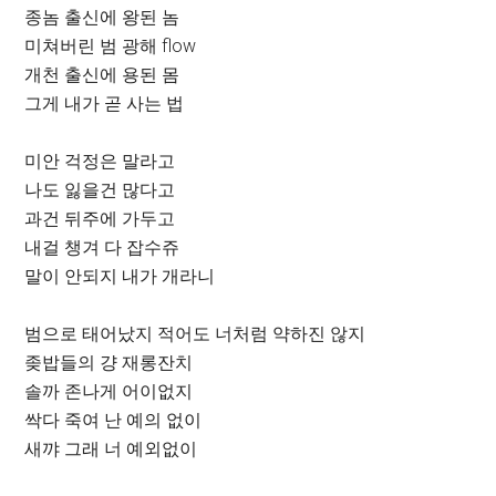
종놈 출신에 왕된 놈
미쳐버린 범 광해 flow
개천 출신에 용된 몸
그게 내가 곧 사는 법
미안 걱정은 말라고
나도 잃을건 많다고
과건 뒤주에 가두고
내걸 챙겨 다 잡수쥬
말이 안되지 내가 개라니
범으로 태어났지 적어도 너처럼 약하진 않지
좆밥들의 걍 재롱잔치
솔까 존나게 어이없지
싹다 죽여 난 예의 없이
새꺄 그래 너 예외없이