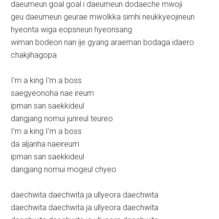
daeumeun goal goal i daeumeun dodaeche mwoji
geu daeumeun geurae mwolkka simhi neukkyeojineun
hyeonta wiga eopsneun hyeonsang
wiman bodeon nan ije gyang araeman bodaga idaero
chakjihagopa
I’m a king I’m a boss
saegyeonoha nae ireum
ipman san saekkideul
dangjang nomui jurireul teureo
I’m a king I’m a boss
da aljanha naeireum
ipman san saekkideul
dangjang nomui mogeul chyeo
daechwita daechwita ja ullyeora daechwita
daechwita daechwita ja ullyeora daechwita