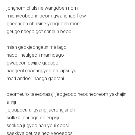
jongnom chulsine wangdoen nom
michyeobeorin beom gwanghae flow
gaecheon chulsine yongdoen mom
geuge naega got saneun beop
mian geokjeongeun mallago
nado ilheulgeon manhdago
gwageon dwijue gadugo
naegeol chaenggyeo da japsujyu
mari andoeji naega gaerani
beomeuro taeeonassji jeogeodo neocheoreom yakhajin
anhji
jojbapdeurui gyang jaerongjanchi
solkka jonnage eoieopsji
ssakda jugyeo nan yeui eopsi
saekkya geurae neo yeoeeopsi