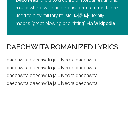
music where win and percussion instruments are
used to play military music.
대취타
literally
means “great blowing and hitting” via
Wikipedia
DAECHWITA ROMANIZED LYRICS
daechwita daechwita ja ullyeora daechwita
daechwita daechwita ja ullyeora daechwita
daechwita daechwita ja ullyeora daechwita
daechwita daechwita ja ullyeora daechwita