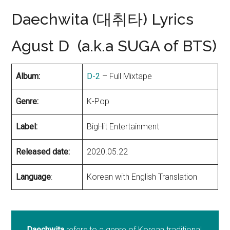
Daechwita (대취타) Lyrics
Agust D (a.k.a SUGA of BTS)
Album:
D-2
– Full Mixtape
Genre:
K-Pop
Label:
BigHit Entertainment
Released date:
2020.05.22
Language
:
Korean with English Translation
Daechwita
refers to a genre of Korean traditional