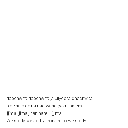
daechwita daechwita ja ullyeora daechwita
biccina biccina nae wanggwani biccina
ijjima ijjima jinan nareul ijjima
We so fly we so fly jeonsegiro we so fly