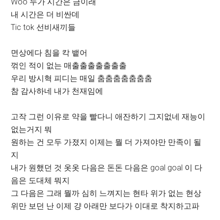
Woo 누가 시간은 금이래
내 시간은 더 비싼데
Tic tok 선비새끼들
면상에다 침을 칵 뱉어
꺾인 적이 없는 매출출출출출출출
우리 방시혁 피디는 매일 춤춤춤춤춤춤춤
참 감사하네 내가 천재임에
고작 그런 이유로 약을 빨다니 애잔하기 그지없네 재능이
없는거지 뭐
원하는 건 모두 가졌지 이제는 뭘 더 가져야만 만족이 될
지
내가 원했던 것 옷옷 다음은 돈돈 다음은 goal goal 이 다
음은 도대체 뭐지
그 다음은 그래 뭘까 심히 느껴지는 현타 위가 없는 현상
위만 보던 난 이제 걍 아래만 보다가 이대로 착지하고파