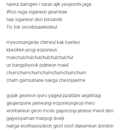
nareul damgien i naran ajik yeojeonhi jaga
Woo nuga siganeun geumirae
nae siganeun deo bissande
Tic tok seonbisaekkideul
myeonsangeda chimeul kak baeteo
kkeokkin jeogi eopsneun
maechulchulchulchulchulchulchul
uri bangsihyeok pidineun maeil
chumchumchumchumchumchumchum
cham gamsahane naega cheonjaeime
gojak geureon iyuro yageul ppaldani aejanhagi
geujieopsne jaeneungi eopsneungeoji mwo
wonhaneun geon modu gajyeossji ijeneun mwol deo
gajyeoyaman manjogi doelji
naega wonhaessdeon geot osot daeumeun dondon