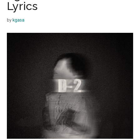
Lyrics
by
kgasa