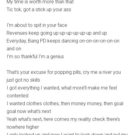
My time is worth more than that
Tic tok, got a stick up your ass
I’m about to spit in your face
Revenues keep going up-up-up-up-up-up and up
Everyday, Bang PD keeps dancing on-on-on-on-on-on
and on
I’m so thankful I’m a genius
That’s your excuse for popping pills, cry me a river you
just got no skills
I got everything I wanted, what more’ll make me feel
contented
I wanted clothes clothes, then money money, then goal
goal now what’s next
Yeah what’s next, here comes my reality check there’s
nowhere higher
I only looked up and now I want to look down and put my