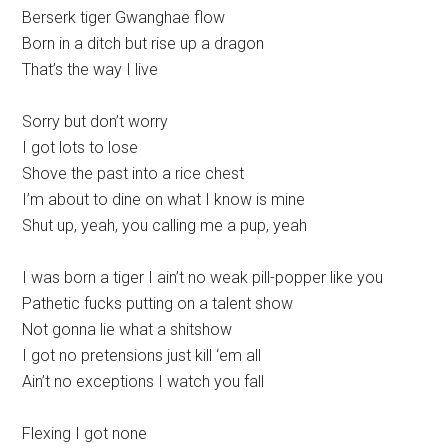
Berserk tiger Gwanghae flow
Born in a ditch but rise up a dragon
That’s the way I live
Sorry but don’t worry
I got lots to lose
Shove the past into a rice chest
I’m about to dine on what I know is mine
Shut up, yeah, you calling me a pup, yeah
I was born a tiger I ain’t no weak pill-popper like you
Pathetic fucks putting on a talent show
Not gonna lie what a shitshow
I got no pretensions just kill ‘em all
Ain’t no exceptions I watch you fall
Flexing I got none