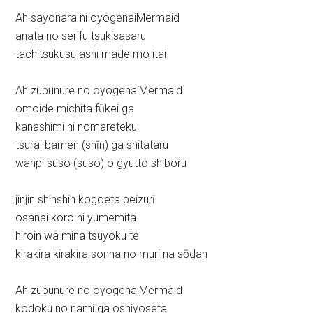
Ah sayonara ni oyogenaiMermaid
anata no serifu tsukisasaru
tachitsukusu ashi made mo itai
Ah zubunure no oyogenaiMermaid
omoide michita fūkei ga
kanashimi ni nomareteku
tsurai bamen (shīn) ga shitataru
wanpi suso (suso) o gyutto shiboru
jinjin shinshin kogoeta peizurī
osanai koro ni yumemita
hiroin wa mina tsuyoku te
kirakira kirakira sonna no muri na sōdan
Ah zubunure no oyogenaiMermaid
kodoku no nami ga oshiyoseta