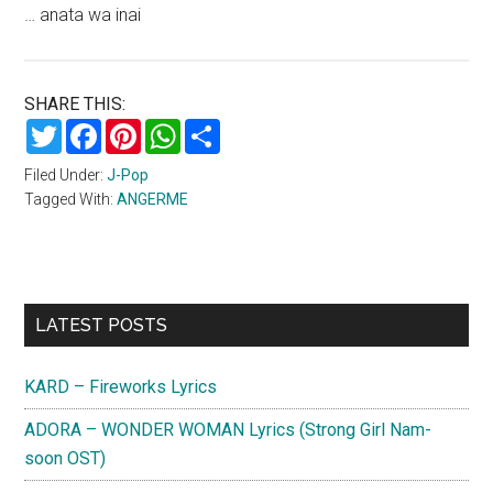
… anata wa inai
SHARE THIS:
Twitter
Facebook
Pinterest
WhatsApp
Share
Filed Under:
J-Pop
Tagged With:
ANGERME
Primary
LATEST POSTS
Sidebar
KARD – Fireworks Lyrics
ADORA – WONDER WOMAN Lyrics (Strong Girl Nam-
soon OST)