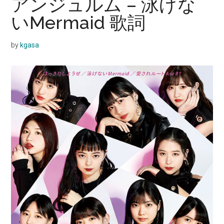
アンジュルム – 泳げな
いMermaid 歌詞
by
kgasa