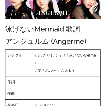
泳げないMermaid 歌詞
アンジュルム (Angerme)
シングル
はっきりしようぜ / 泳げないMermai
d
/ 愛されルート A or B？
作詞
作曲
発売日
2021/06/23