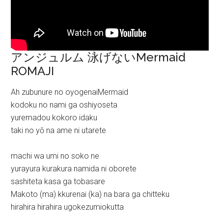
アンジュルム 泳げないMermaid
ROMAJI
Ah zubunure no oyogenaiMermaid
kodoku no nami ga oshiyoseta
yuremadou kokoro idaku
taki no yō na ame ni utarete
machi wa umi no soko ne
yurayura kurakura namida ni oborete
sashiteta kasa ga tobasare
Makoto (ma) kkurenai (ka) na bara ga chitteku
hirahira hirahira ugokezumiokutta