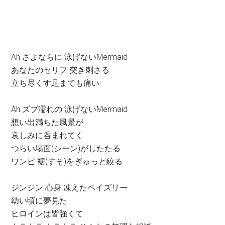
Ah さよならに 泳げないMermaid
あなたのセリフ 突き刺さる
立ち尽くす足までも痛い
Ah ズブ濡れの 泳げないMermaid
想い出満ちた風景が
哀しみに呑まれてく
つらい場面(シーン)がしたたる
ワンピ 裾(すそ)をぎゅっと絞る
ジンジン 心身 凍えたペイズリー
幼い頃に夢見た
ヒロインは皆強くて