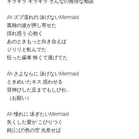
キラキラ キラキラ そんなの無理な相談
Ah ズブ濡れの 泳げないMermaid
孤独の波が押し寄せた
揺れ惑う 心抱く
あのときもっと向き合えば
ジリリと軋んでた
狂った歯車 怖くて逃げてた
Ah さよならに 泳げないMermaid
ときめいたキス 惑わせる
背伸びした足までもしびれ…
（お願い）
Ah 憧れに 泳ぎたいMermaid
失くした愛が こびりつく
鈍(にび)色の空 光差せば