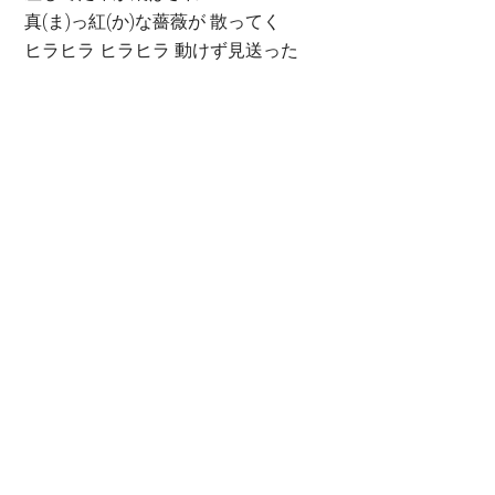
真(ま)っ紅(か)な薔薇が 散ってく
ヒラヒラ ヒラヒラ 動けず見送った