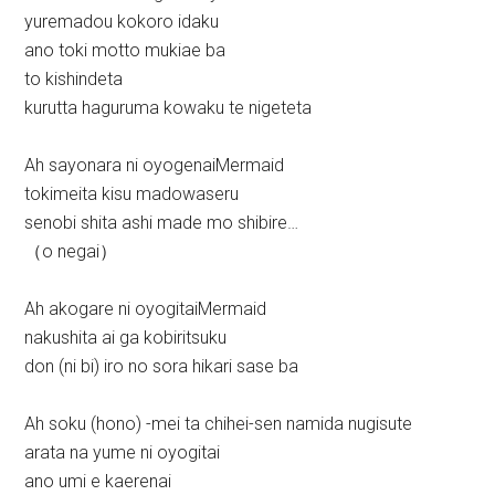
yuremadou kokoro idaku
ano toki motto mukiae ba
to kishindeta
kurutta haguruma kowaku te nigeteta
Ah sayonara ni oyogenaiMermaid
tokimeita kisu madowaseru
senobi shita ashi made mo shibire…
（o negai）
Ah akogare ni oyogitaiMermaid
nakushita ai ga kobiritsuku
don (ni bi) iro no sora hikari sase ba
Ah soku (hono) -mei ta chihei-sen namida nugisute
arata na yume ni oyogitai
ano umi e kaerenai