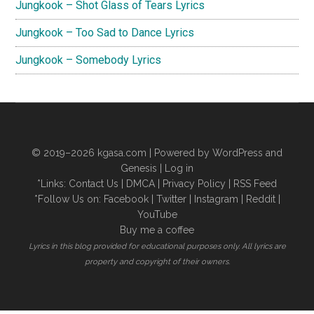
Jungkook – Shot Glass of Tears Lyrics
Jungkook – Too Sad to Dance Lyrics
Jungkook – Somebody Lyrics
© 2019–2026
kgasa.com
| Powered by WordPress and
Genesis |
Log in
*Links:
Contact Us
|
DMCA
|
Privacy Policy
|
RSS Feed
*Follow Us on:
Facebook
|
Twitter
|
Instagram
|
Reddit
|
YouTube
Buy me a coffee
Lyrics in this blog provided for educational purposes only. All lyrics are
property and copyright of their owners.