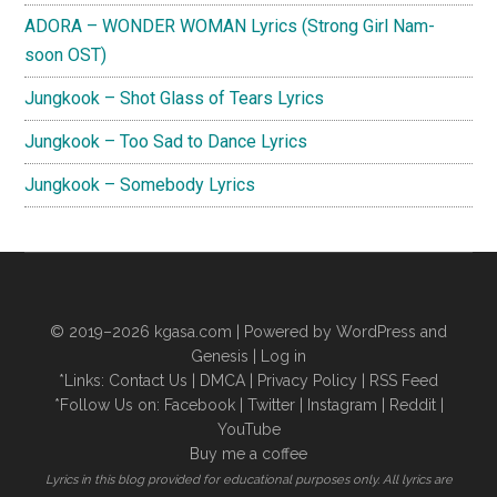
ADORA – WONDER WOMAN Lyrics (Strong Girl Nam-
soon OST)
Jungkook – Shot Glass of Tears Lyrics
Jungkook – Too Sad to Dance Lyrics
Jungkook – Somebody Lyrics
© 2019–2026
kgasa.com
| Powered by WordPress and
Genesis |
Log in
*Links:
Contact Us
|
DMCA
|
Privacy Policy
|
RSS Feed
*Follow Us on:
Facebook
|
Twitter
|
Instagram
|
Reddit
|
YouTube
Buy me a coffee
Lyrics in this blog provided for educational purposes only. All lyrics are