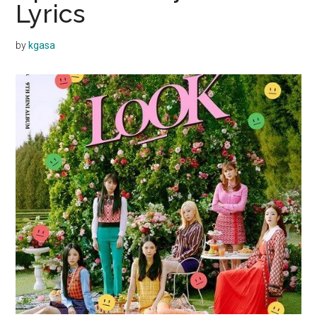
Lyrics
by
kgasa