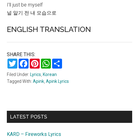
I’ll just be myself
널 알기 전 내 모습으로
ENGLISH TRANSLATION
SHARE THIS:
Twitter
Facebook
Pinterest
WhatsApp
Share
Filed Under:
Lyrics
,
Korean
Tagged With:
Apink
,
Apink Lyrics
Primary
LATEST POSTS
Sidebar
KARD – Fireworks Lyrics