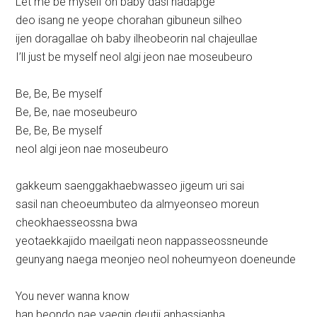
Let me be myself oh baby dasi nadapge
deo isang ne yeope chorahan gibuneun silheo
ijen doragallae oh baby ilheobeorin nal chajeullae
I’ll just be myself neol algi jeon nae moseubeuro
Be, Be, Be myself
Be, Be, nae moseubeuro
Be, Be, Be myself
neol algi jeon nae moseubeuro
gakkeum saenggakhaebwasseo jigeum uri sai
sasil nan cheoeumbuteo da almyeonseo moreun
cheokhaesseossna bwa
yeotaekkajido maeilgati neon nappasseossneunde
geunyang naega meonjeo neol noheumyeon doeneunde
You never wanna know
han beondo nae yaegin deutji anhassjanha