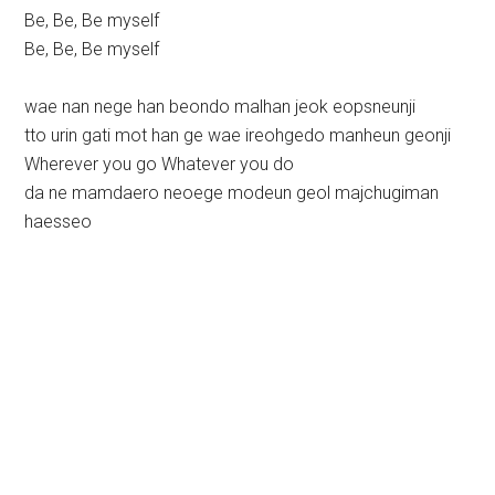
Be, Be, Be myself
Be, Be, Be myself
wae nan nege han beondo malhan jeok eopsneunji
tto urin gati mot han ge wae ireohgedo manheun geonji
Wherever you go Whatever you do
da ne mamdaero neoege modeun geol majchugiman
haesseo