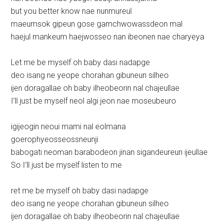
but you better know nae nunmureul
maeumsok gipeun gose gamchwowassdeon mal
haejul mankeum haejwosseo nan ibeonen nae charyeya
Let me be myself oh baby dasi nadapge
deo isang ne yeope chorahan gibuneun silheo
ijen doragallae oh baby ilheobeorin nal chajeullae
I’ll just be myself neol algi jeon nae moseubeuro
igijeogin neoui mami nal eolmana
goerophyeosseossneunji
babogati neoman barabodeon jinan sigandeureun ijeullae
So I’ll just be myself listen to me
ret me be myself oh baby dasi nadapge
deo isang ne yeope chorahan gibuneun silheo
ijen doragallae oh baby ilheobeorin nal chajeullae