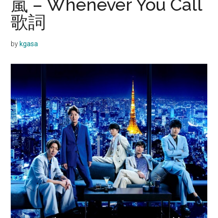
嵐 – Whenever You Call
歌詞
by
kgasa