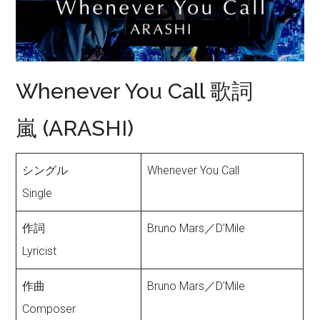
Whenever You Call 歌詞
嵐 (ARASHI)
シングル
Whenever You Call
Single
作詞
Bruno Mars／D’Mile
Lyricist
作曲
Bruno Mars／D’Mile
Composer