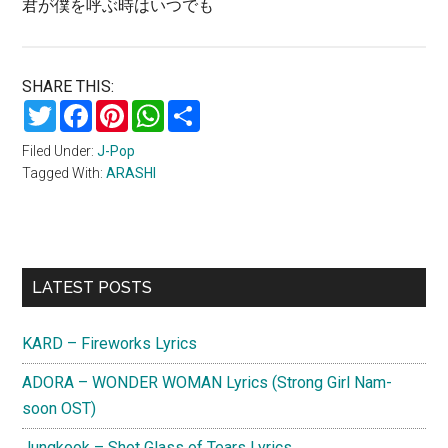
君が僕を呼ぶ時はいつでも
SHARE THIS:
Twitter
Facebook
Pinterest
WhatsApp
Share
Filed Under:
J-Pop
Tagged With:
ARASHI
Primary
LATEST POSTS
Sidebar
KARD – Fireworks Lyrics
ADORA – WONDER WOMAN Lyrics (Strong Girl Nam-
soon OST)
Jungkook – Shot Glass of Tears Lyrics