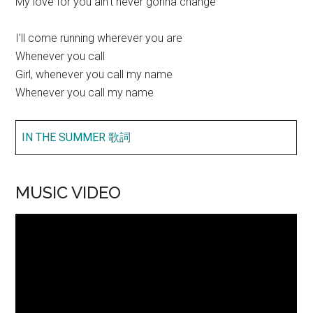
My love for you ain’t never gonna change
I’ll come running wherever you are
Whenever you call
Girl, whenever you call my name
Whenever you call my name
IN THE SUMMER 歌詞
MUSIC VIDEO