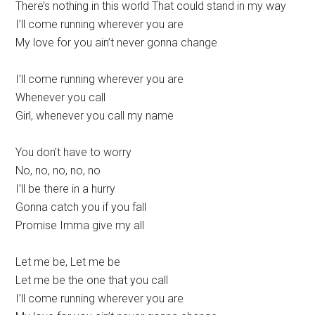
There’s nothing in this world That could stand in my way
I’ll come running wherever you are
My love for you ain’t never gonna change
I’ll come running wherever you are
Whenever you call
Girl, whenever you call my name
You don’t have to worry
No, no, no, no, no
I’ll be there in a hurry
Gonna catch you if you fall
Promise Imma give my all
Let me be, Let me be
Let me be the one that you call
I’ll come running wherever you are