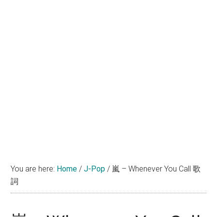
You are here:
Home
/
J-Pop
/
嵐 – Whenever You Call 歌
詞