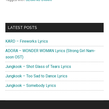
Primary
LATEST POSTS
Sidebar
KARD – Fireworks Lyrics
ADORA – WONDER WOMAN Lyrics (Strong Girl Nam-
soon OST)
Jungkook – Shot Glass of Tears Lyrics
Jungkook – Too Sad to Dance Lyrics
Jungkook – Somebody Lyrics