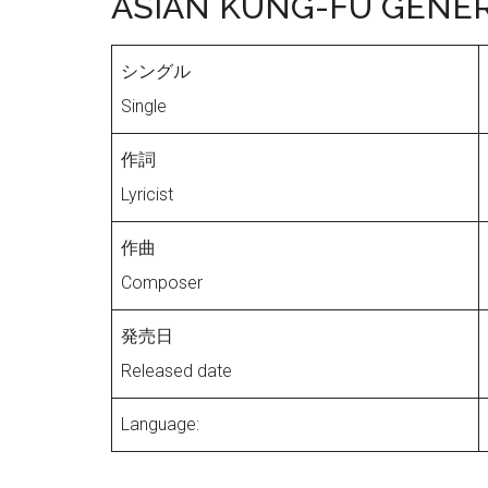
ASIAN KUNG-FU GENE
シングル
Single
作詞
Lyricist
作曲
Composer
発売日
Released date
Language: