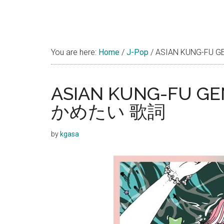
You are here:
Home
/
J-Pop
/
ASIAN KUNG-FU
ASIAN KUNG-FU G
かめたい 歌詞
by
kgasa