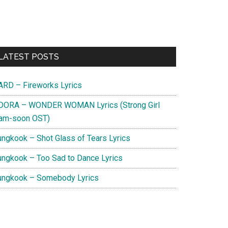
Primary
LATEST POSTS
Sidebar
ARD – Fireworks Lyrics
DORA – WONDER WOMAN Lyrics (Strong Girl
am-soon OST)
ungkook – Shot Glass of Tears Lyrics
ungkook – Too Sad to Dance Lyrics
ungkook – Somebody Lyrics