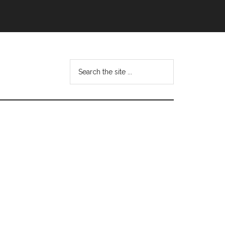
Search
this
website